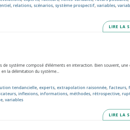
entiel
,
relations
,
scénarios
,
système prospectif
,
variables
,
variab
LIRE LA 
es de système composé d’éléments en interaction. Bien souvent, une
 en la délimitation du système...
ution tendancielle
,
experts
,
extrapolation raisonnée
,
facteurs
,
icateurs
,
inflexions
,
informations
,
méthodes
,
rétrospective
,
rup
le
,
variables
LIRE LA 