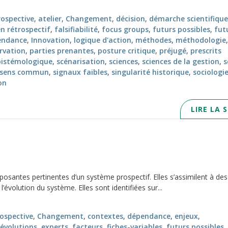
rospective
,
atelier
,
Changement
,
décision
,
démarche scientifique
 rétrospectif
,
falsifiabilité
,
focus groups
,
futurs possibles
,
fut
endance
,
Innovation
,
logique d'action
,
méthodes
,
méthodologie
,
rvation
,
parties prenantes
,
posture critique
,
préjugé
,
prescrits
pistémologique
,
scénarisation
,
sciences
,
sciences de la gestion
,
s
sens commun
,
signaux faibles
,
singularité historique
,
sociologi
on
LIRE LA 
posantes pertinentes d’un système prospectif. Elles s’assimilent à des
évolution du système. Elles sont identifiées sur...
ospective
,
Changement
,
contextes
,
dépendance
,
enjeux
,
évolutions
,
experts
,
facteurs
,
fiches-variables
,
futurs possibles
,