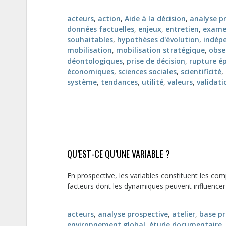
acteurs
,
action
,
Aide à la décision
,
analyse p
données factuelles
,
enjeux
,
entretien
,
examen
souhaitables
,
hypothèses d'évolution
,
indép
mobilisation
,
mobilisation stratégique
,
obse
déontologiques
,
prise de décision
,
rupture é
économiques
,
sciences sociales
,
scientificité
,
système
,
tendances
,
utilité
,
valeurs
,
validati
QU’EST-CE QU’UNE VARIABLE ?
En prospective, les variables constituent les com
facteurs dont les dynamiques peuvent influencer l’
acteurs
,
analyse prospective
,
atelier
,
base pr
environnement global
,
étude documentaire
,