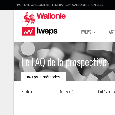
PORTAIL WALLONIE.BE
FÉDÉRATION WALLONIE-BRUXELLES
IWEPS
AC
Le FAQ de la prospective
Iweps
/
méthodes
Rechercher
Mots clé
Catégorie