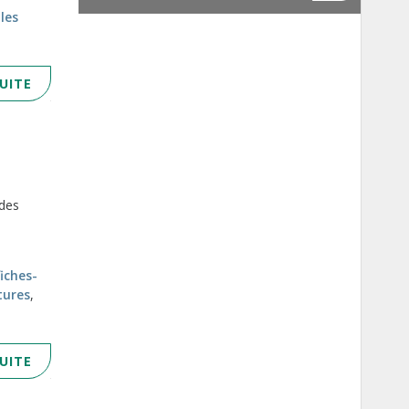
les
SUITE
 des
fiches-
tures
,
SUITE