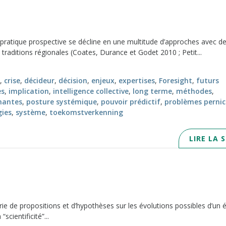
pratique prospective se décline en une multitude d’approches avec d
traditions régionales (Coates, Durance et Godet 2010 ; Petit...
,
crise
,
décideur
,
décision
,
enjeux
,
expertises
,
Foresight
,
futurs
es
,
implication
,
intelligence collective
,
long terme
,
méthodes
,
nantes
,
posture systémique
,
pouvoir prédictif
,
problèmes pernic
gies
,
système
,
toekomstverkenning
LIRE LA 
ie de propositions et d’hypothèses sur les évolutions possibles d’un 
scientificité”...