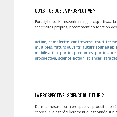
QU’EST-CE QUE LA PROSPECTIVE ?
Foresight, toekomstverkenning, prospectiva… la 
spécificités propres, notamment en fonction des 
action
,
complexité
,
controverse
,
court terme
multiples
,
futurs ouverts
,
futurs souhaitabl
mobilisation
,
parties prenantes
,
parties-pre
prospectiva
,
science-fiction
,
sciences
,
stragé
LA PROSPECTIVE : SCIENCE DU FUTUR ?
Dans la mesure où la prospective produit une sér
choses, elle est régulièrement questionnée sur la “