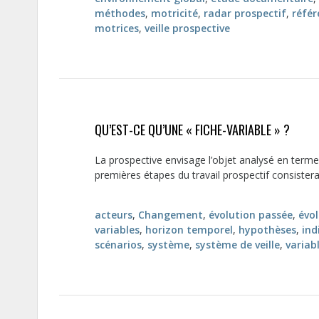
méthodes
,
motricité
,
radar prospectif
,
référ
motrices
,
veille prospective
QU’EST-CE QU’UNE « FICHE-VARIABLE » ?
La prospective envisage l’objet analysé en term
premières étapes du travail prospectif consistera
acteurs
,
Changement
,
évolution passée
,
évol
variables
,
horizon temporel
,
hypothèses
,
ind
scénarios
,
système
,
système de veille
,
variab