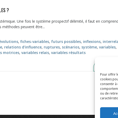
LES ?
témique. Une fois le système prospectif délimité, il faut en comprend
rs méthodes peuvent être...
évolutions
,
fiches-variables
,
futurs possibles
,
inflexions
,
interrel
ue
,
relations d'influence
,
ruptures
,
scénarios
,
système
,
variables
,
es motrices
,
variables relais
,
variables résultats
LIRE LA 
Pour offrir 
cookies pou
consentir à
comportement
ou de retire
caractéristi
Ac