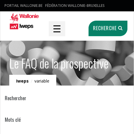
PORTAIL WALLONIE.BE
FÉDÉRATION WALLONIE-BRUXELLES
☰
RECHERCHE
Le FAQ de la prospective
Iweps
/
variable
Rechercher
Mots clé