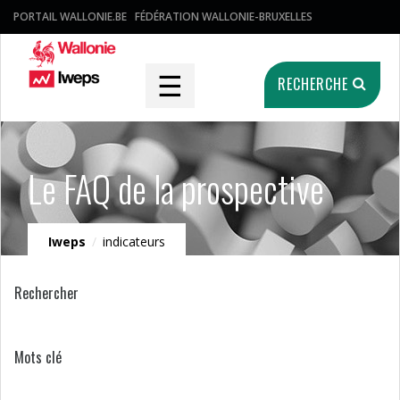
PORTAIL WALLONIE.BE
FÉDÉRATION WALLONIE-BRUXELLES
☰
RECHERCHE
Le FAQ de la prospective
Iweps
/
indicateurs
Rechercher
Mots clé