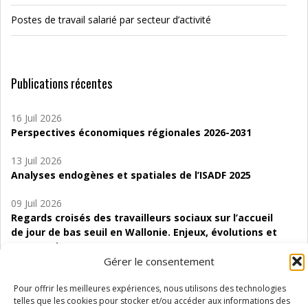
Postes de travail salarié par secteur d’activité
Publications récentes
16 Juil 2026
Perspectives économiques régionales 2026-2031
13 Juil 2026
Analyses endogènes et spatiales de l’ISADF 2025
09 Juil 2026
Regards croisés des travailleurs sociaux sur l’accueil
de jour de bas seuil en Wallonie. Enjeux, évolutions et
perspectives
Gérer le consentement
06 Juil 2026
Étude d’évaluabilité des Structures
Pour offrir les meilleures expériences, nous utilisons des technologies
telles que les cookies pour stocker et/ou accéder aux informations des
d’accompagnement à l’autocréation d’emploi (SAACE)