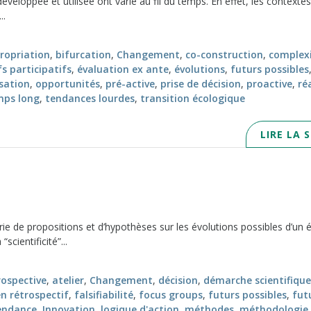
éveloppée et utilisée ont varié au fil du temps. En effet, les contextes
..
ropriation
,
bifurcation
,
Changement
,
co-construction
,
complex
fs participatifs
,
évaluation ex ante
,
évolutions
,
futurs possibles
sation
,
opportunités
,
pré-active
,
prise de décision
,
proactive
,
ré
mps long
,
tendances lourdes
,
transition écologique
LIRE LA 
ie de propositions et d’hypothèses sur les évolutions possibles d’un 
scientificité”...
rospective
,
atelier
,
Changement
,
décision
,
démarche scientifique
 rétrospectif
,
falsifiabilité
,
focus groups
,
futurs possibles
,
fut
endance
,
Innovation
,
logique d'action
,
méthodes
,
méthodologie
,