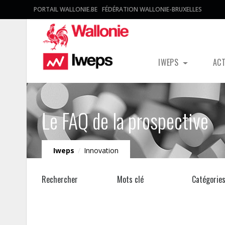
PORTAIL WALLONIE.BE
FÉDÉRATION WALLONIE-BRUXELLES
IWEPS
AC
Le FAQ de la prospective
Iweps
/
Innovation
Rechercher
Mots clé
Catégorie