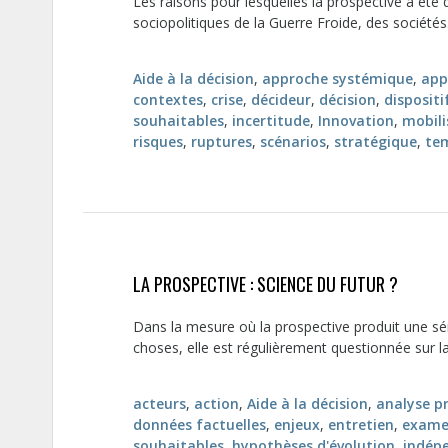
Les raisons pour lesquelles la prospective a été d
sociopolitiques de la Guerre Froide, des sociétés.
Aide à la décision
,
approche systémique
,
app
contextes
,
crise
,
décideur
,
décision
,
dispositi
souhaitables
,
incertitude
,
Innovation
,
mobili
risques
,
ruptures
,
scénarios
,
stratégique
,
te
LA PROSPECTIVE : SCIENCE DU FUTUR ?
Dans la mesure où la prospective produit une sér
choses, elle est régulièrement questionnée sur la “
acteurs
,
action
,
Aide à la décision
,
analyse p
données factuelles
,
enjeux
,
entretien
,
examen
souhaitables
,
hypothèses d'évolution
,
indép