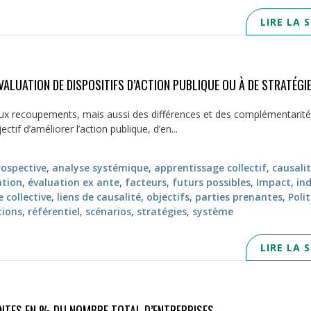
LIRE LA 
VALUATION DE DISPOSITIFS D’ACTION PUBLIQUE OU À DE STRATÉGI
reux recoupements, mais aussi des différences et des complémentarit
ctif d’améliorer l’action publique, d’en...
rospective
,
analyse systémique
,
apprentissage collectif
,
causali
ation
,
évaluation ex ante
,
facteurs
,
futurs possibles
,
Impact
,
in
e collective
,
liens de causalité
,
objectifs
,
parties prenantes
,
Poli
ions
,
référentiel
,
scénarios
,
stratégies
,
système
LIRE LA 
NTES EN % DU NOMBRE TOTAL D’ENTREPRISES