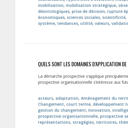
mobilisation
,
mobilisation stratégique
,
obse
déontologiques
,
prise de décision
,
rupture é
économiques
,
sciences sociales
,
scientificité
,
système
,
tendances
,
utilité
,
valeurs
,
validati
QUELS SONT LES DOMAINES D’APPLICATION DE
La démarche prospective s’applique principalement
prospective organisationnelle s’intéresse aux futu
acteurs
,
adaptation
,
Aménagement du territ
Changement
,
court terme
,
développement te
gestion du changement
,
Innovation
,
intellig
prospective organisationnelle
,
prospective se
représentations
,
stragégies
,
territoires
,
thé