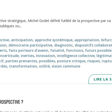
 stratégique, Michel Godet définit l’utilité de la prospective par sa 
ubliques ou...
ective
,
anticipation
,
approche systémique
,
appropriation
,
bifur
sion
,
démocratie participative
,
diagnostic
,
dispositifs collaborat
erts
,
faits porteurs d’avenir
,
fatalité
,
fonctions
,
futurs possible
incertitude
,
inerties
,
Innovation
,
intelligence collective
,
légitima
tif
,
parties prenantes
,
possibles
,
posture critique
,
risques
,
ruptu
rdes
,
transformation
,
utilité
,
vision commune
LIRE LA 
ROSPECTIVE ?