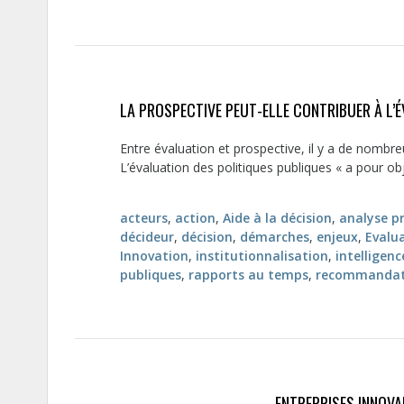
LA PROSPECTIVE PEUT-ELLE CONTRIBUER À L’É
Entre évaluation et prospective, il y a de nomb
L’évaluation des politiques publiques « a pour obje
acteurs
,
action
,
Aide à la décision
,
analyse p
décideur
,
décision
,
démarches
,
enjeux
,
Evalu
Innovation
,
institutionnalisation
,
intelligenc
publiques
,
rapports au temps
,
recommandat
ENTREPRISES INNOVA