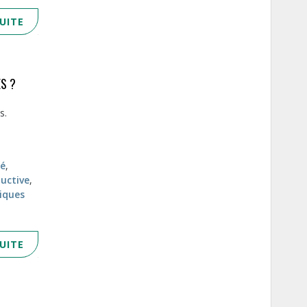
SUITE
ES ?
és.
té
,
ductive
,
tiques
SUITE