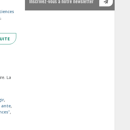
Inscrivez-vous à notre newsletter
ciences
e
,
SUITE
ire. La
gir
,
x ante
,
nces"
,