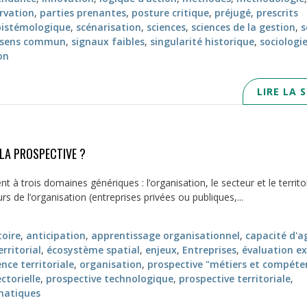
rvation
,
parties prenantes
,
posture critique
,
préjugé
,
prescrits
pistémologique
,
scénarisation
,
sciences
,
sciences de la gestion
,
s
sens commun
,
signaux faibles
,
singularité historique
,
sociologi
on
LIRE LA 
 LA PROSPECTIVE ?
 à trois domaines génériques : l’organisation, le secteur et le territo
rs de l’organisation (entreprises privées ou publiques,...
oire
,
anticipation
,
apprentissage organisationnel
,
capacité d'a
rritorial
,
écosystème spatial
,
enjeux
,
Entreprises
,
évaluation e
ence territoriale
,
organisation
,
prospective "métiers et compéte
ctorielle
,
prospective technologique
,
prospective territoriale
,
matiques