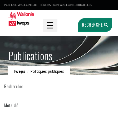
PORTAIL WALLONIE.BE
FÉDÉRATION WALLONIE-BRUXELLES
☰
RECHERCHE
Publications
Iweps
/
Politiques publiques
Rechercher
Mots clé