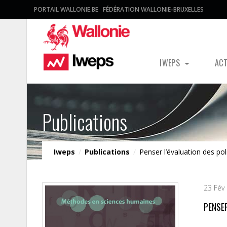
PORTAIL WALLONIE.BE
FÉDÉRATION WALLONIE-BRUXELLES
IWEPS
AC
Publications
Iweps
/
Publications
/
Penser l’évaluation des pol
23 Fév
PENSE