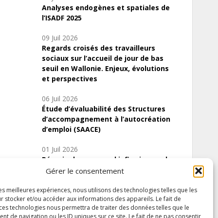
Analyses endogènes et spatiales de
l’ISADF 2025
09 Juil 2026
Regards croisés des travailleurs
sociaux sur l’accueil de jour de bas
seuil en Wallonie. Enjeux, évolutions
et perspectives
06 Juil 2026
Étude d’évaluabilité des Structures
d’accompagnement à l’autocréation
d’emploi (SAACE)
01 Juil 2026
Pénurie du personnel infirmier :quels
indicateurs d’offre de soins pour
Gérer le consentement
comprendre la situation en Wallonie ?
les meilleures expériences, nous utilisons des technologies telles que les
r stocker et/ou accéder aux informations des appareils. Le fait de
 ces technologies nous permettra de traiter des données telles que le
 de navigation ou les ID uniques sur ce site. Le fait de ne pas consentir