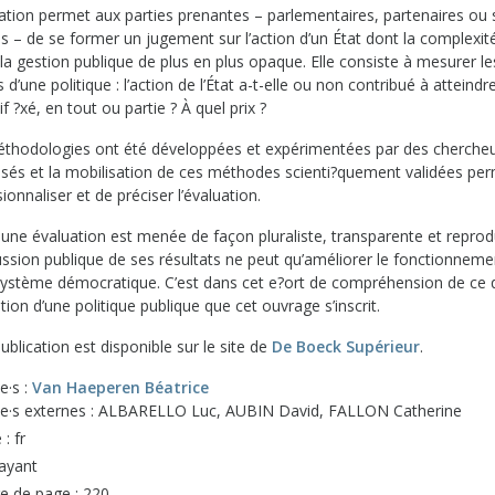
uation permet aux parties prenantes – parlementaires, partenaires ou
s – de se former un jugement sur l’action d’un État dont la complexit
la gestion publique de plus en plus opaque. Elle consiste à mesurer le
 d’une politique : l’action de l’État a-t-elle ou non contribué à atteindr
tif ?xé, en tout ou partie ? À quel prix ?
thodologies ont été développées et expérimentées par des cherche
lisés et la mobilisation de ces méthodes scienti?quement validées pe
ionnaliser et de préciser l’évaluation.
une évaluation est menée de façon pluraliste, transparente et reprodu
ussion publique de ses résultats ne peut qu’améliorer le fonctionnem
système démocratique. C’est dans cet e?ort de compréhension de ce 
ation d’une politique publique que cet ouvrage s’inscrit.
ublication est disponible sur le site de
De Boeck Supérieur
.
e·s :
Van Haeperen Béatrice
·e·s externes : ALBARELLO Luc, AUBIN David, FALLON Catherine
: fr
Payant
 de page : 220