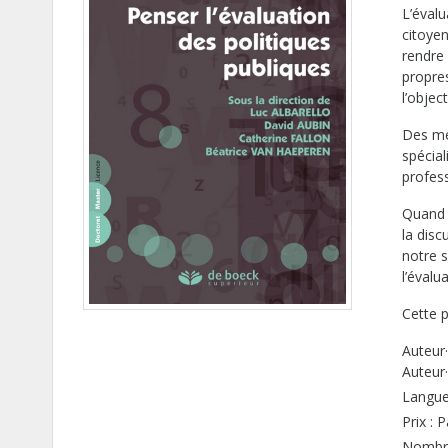
L’éval
citoyen
rendre 
propres
l’objec
Des mé
spécia
profess
Quand 
la disc
notre 
l’évalu
Cette p
Auteur·
Auteur
Langue 
Prix : 
Nombre