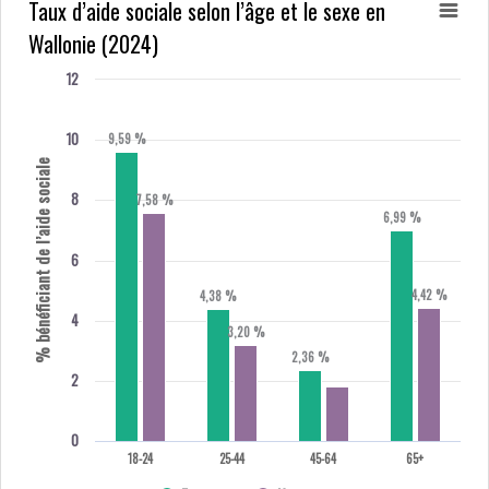
Taux d’aide sociale selon l’âge et le sexe en
Wallonie (2024)
12
10
9,59 %
% bénéficiant de l’aide sociale
8
7,58 %
6,99 %
6
4,42 %
4,38 %
4
3,20 %
2,36 %
2
0
18-24
25-44
45-64
65+