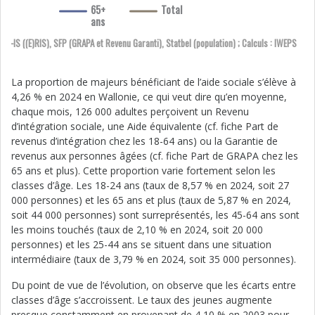
65+
Total
ans
SPP-IS ((E)RIS), SFP (GRAPA et Revenu Garanti), Statbel (population) ; Calculs : IWEPS
La proportion de majeurs bénéficiant de l’aide sociale s’élève à
4,26 % en 2024 en Wallonie, ce qui veut dire qu’en moyenne,
chaque mois, 126 000 adultes perçoivent un Revenu
d’intégration sociale, une Aide équivalente (cf. fiche Part de
revenus d’intégration chez les 18-64 ans) ou la Garantie de
revenus aux personnes âgées (cf. fiche Part de GRAPA chez les
65 ans et plus). Cette proportion varie fortement selon les
classes d’âge. Les 18-24 ans (taux de 8,57 % en 2024, soit 27
000 personnes) et les 65 ans et plus (taux de 5,87 % en 2024,
soit 44 000 personnes) sont surreprésentés, les 45-64 ans sont
les moins touchés (taux de 2,10 % en 2024, soit 20 000
personnes) et les 25-44 ans se situent dans une situation
intermédiaire (taux de 3,79 % en 2024, soit 35 000 personnes).
Du point de vue de l’évolution, on observe que les écarts entre
classes d’âge s’accroissent. Le taux des jeunes augmente
presque constamment en provenant de 4,10 % en 2003 pour