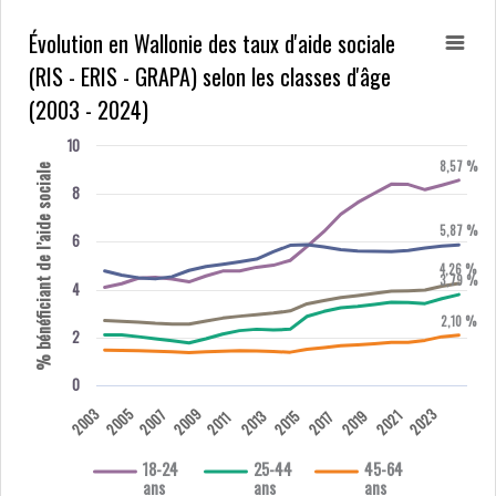
Évolution en Wallonie des taux d'aide sociale
(RIS - ERIS - GRAPA) selon les classes d'âge
(2003 - 2024)
10
8,57 %
% bénéficiant de l’aide sociale
8
5,87 %
6
4,26 %
3,79 %
4
2,10 %
2
0
2003
2005
2009
2023
2007
2013
2015
2019
2021
2017
2011
18-24
25-44
45-64
ans
ans
ans