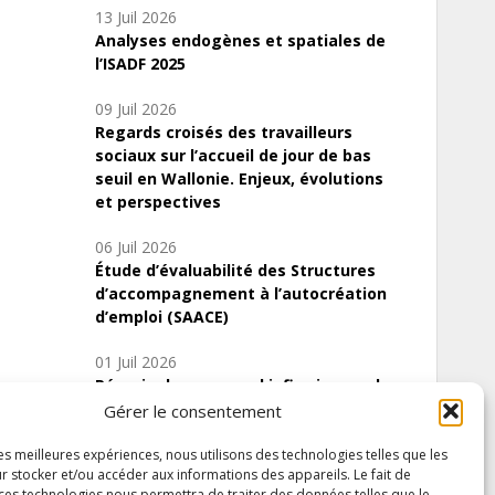
13 Juil 2026
Analyses endogènes et spatiales de
l’ISADF 2025
09 Juil 2026
Regards croisés des travailleurs
sociaux sur l’accueil de jour de bas
seuil en Wallonie. Enjeux, évolutions
et perspectives
06 Juil 2026
Étude d’évaluabilité des Structures
d’accompagnement à l’autocréation
d’emploi (SAACE)
01 Juil 2026
Pénurie du personnel infirmier :quels
indicateurs d’offre de soins pour
Gérer le consentement
comprendre la situation en Wallonie ?
les meilleures expériences, nous utilisons des technologies telles que les
r stocker et/ou accéder aux informations des appareils. Le fait de
 ces technologies nous permettra de traiter des données telles que le