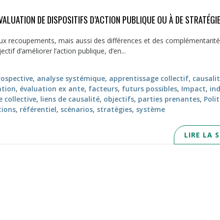
VALUATION DE DISPOSITIFS D’ACTION PUBLIQUE OU À DE STRATÉGI
reux recoupements, mais aussi des différences et des complémentarit
ctif d’améliorer l’action publique, d’en...
rospective
,
analyse systémique
,
apprentissage collectif
,
causali
ation
,
évaluation ex ante
,
facteurs
,
futurs possibles
,
Impact
,
in
e collective
,
liens de causalité
,
objectifs
,
parties prenantes
,
Poli
ions
,
référentiel
,
scénarios
,
stratégies
,
système
LIRE LA 