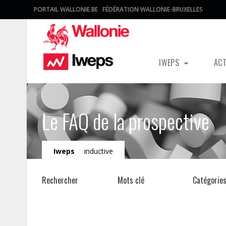
PORTAIL WALLONIE.BE
FÉDÉRATION WALLONIE-BRUXELLES
IWEPS
AC
Le FAQ de la prospective
Iweps
/
inductive
Rechercher
Mots clé
Catégorie