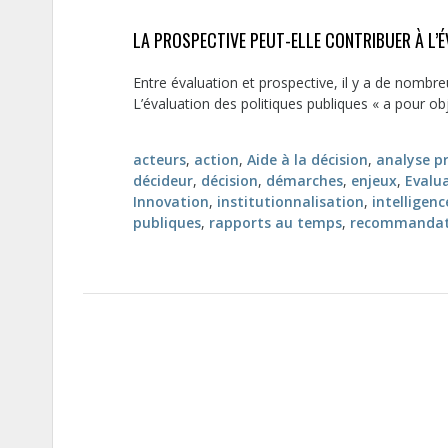
LA PROSPECTIVE PEUT-ELLE CONTRIBUER À L’É
Entre évaluation et prospective, il y a de nomb
L’évaluation des politiques publiques « a pour obje
acteurs
,
action
,
Aide à la décision
,
analyse p
décideur
,
décision
,
démarches
,
enjeux
,
Evalu
Innovation
,
institutionnalisation
,
intelligenc
publiques
,
rapports au temps
,
recommandat