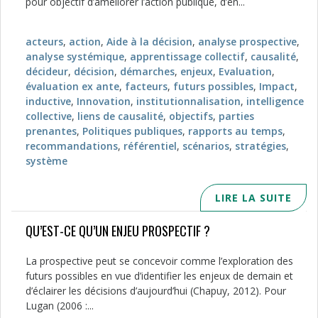
pour objectif d’améliorer l’action publique, d’en...
acteurs
,
action
,
Aide à la décision
,
analyse prospective
,
analyse systémique
,
apprentissage collectif
,
causalité
,
décideur
,
décision
,
démarches
,
enjeux
,
Evaluation
,
évaluation ex ante
,
facteurs
,
futurs possibles
,
Impact
,
inductive
,
Innovation
,
institutionnalisation
,
intelligence
collective
,
liens de causalité
,
objectifs
,
parties
prenantes
,
Politiques publiques
,
rapports au temps
,
recommandations
,
référentiel
,
scénarios
,
stratégies
,
système
LIRE LA SUITE
QU’EST-CE QU’UN ENJEU PROSPECTIF ?
La prospective peut se concevoir comme l’exploration des
futurs possibles en vue d’identifier les enjeux de demain et
d’éclairer les décisions d’aujourd’hui (Chapuy, 2012). Pour
Lugan (2006 :...