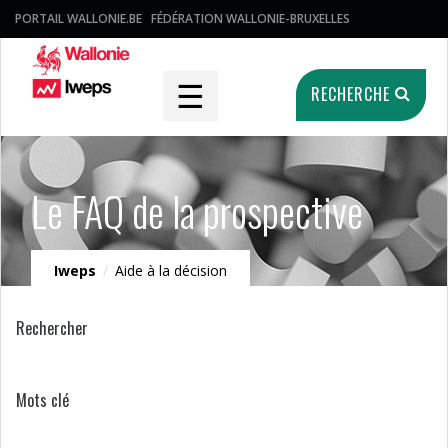
PORTAIL WALLONIE.BE
FÉDÉRATION WALLONIE-BRUXELLES
☰
RECHERCHE
Le FAQ de la prospective
Iweps
/
Aide à la décision
Rechercher
Mots clé