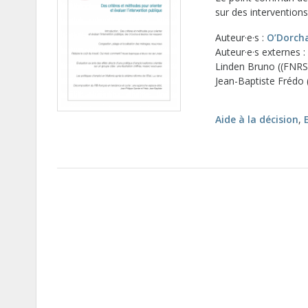
sur des intervention
Auteur·e·s :
O’Dorcha
Auteur·e·s externes :
Linden Bruno ((FNRS &
Jean-Baptiste Frédo (
Aide à la décision
,