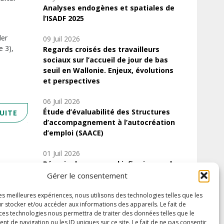
Analyses endogènes et spatiales de
l’ISADF 2025
der
09 Juil 2026
e 3),
Regards croisés des travailleurs
sociaux sur l’accueil de jour de bas
seuil en Wallonie. Enjeux, évolutions
et perspectives
06 Juil 2026
Étude d’évaluabilité des Structures
SUITE
d’accompagnement à l’autocréation
d’emploi (SAACE)
01 Juil 2026
Pénurie du personnel infirmier :quels
indicateurs d’offre de soins pour
Gérer le consentement
comprendre la situation en Wallonie ?
les meilleures expériences, nous utilisons des technologies telles que les
r stocker et/ou accéder aux informations des appareils. Le fait de
 ces technologies nous permettra de traiter des données telles que le
 de navigation ou les ID uniques sur ce site. Le fait de ne pas consentir