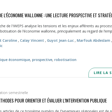
 DE L’ÉCONOMIE WALLONNE : UNE LECTURE PROSPECTIVE ET STRATÉ
che de l'IWEPS analyse les tensions et les enjeux afférents au proces
robotisation de l’économie wallonne, principalement au regard de l’emplo
t Caroline
,
Calay Vincent
,
Guyot Jean-Luc
,
Marfouk Abdeslam
ic
tique économique
,
prospective
,
robotisation
LIRE LA 
ation semestrielle
ÉTHODES POUR ORIENTER ET ÉVALUER L’INTERVENTION PUBLIQUE
 articles de ce troisième numéro de Dynamiques régionales est de p