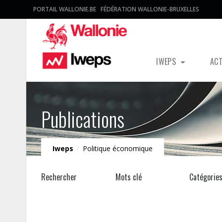
PORTAIL WALLONIE.BE
FÉDÉRATION WALLONIE-BRUXELLES
IWEPS
AC
Publications
Iweps
/
Politique économique
Rechercher
Mots clé
Catégorie