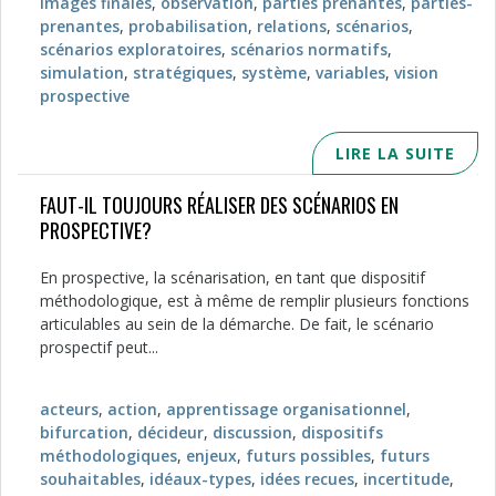
images finales
,
observation
,
parties prenantes
,
parties-
prenantes
,
probabilisation
,
relations
,
scénarios
,
scénarios exploratoires
,
scénarios normatifs
,
simulation
,
stratégiques
,
système
,
variables
,
vision
prospective
LIRE LA SUITE
FAUT-IL TOUJOURS RÉALISER DES SCÉNARIOS EN
PROSPECTIVE?
En prospective, la scénarisation, en tant que dispositif
méthodologique, est à même de remplir plusieurs fonctions
articulables au sein de la démarche. De fait, le scénario
prospectif peut...
acteurs
,
action
,
apprentissage organisationnel
,
bifurcation
,
décideur
,
discussion
,
dispositifs
méthodologiques
,
enjeux
,
futurs possibles
,
futurs
souhaitables
,
idéaux-types
,
idées recues
,
incertitude
,