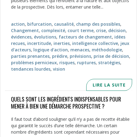
plusieurs éléments qui renvoient à la nature et aux objectifs
de la prospective. Dès lors, entamer une telle...
action
,
bifurcation
,
causalité
,
champ des possibles
,
Changement
,
complexité
,
court terme
,
crise
,
décision
,
évidences
,
évolutions
,
facteurs de changement
,
idées
recues
,
incertitude
,
inerties
,
intelligence collective
,
jeux
d'acteurs
,
logique d'action
,
menaces
,
méthodologie
,
parties prenantes
,
prédire
,
prévisions
,
prise de décision
,
problèmes pernicieux
,
risques
,
ruptures
,
stratégies
,
tendances lourdes
,
vision
LIRE LA SUITE
QUELS SONT LES INGRÉDIENTS INDISPENSABLES POUR
MENER À BIEN UNE DÉMARCHE PROSPECTIVE ?
Il faut tout d’abord souligner qu’il n’y a pas de recette établie
qui garantit le succès d’une telle démarche. Un certain
nombre d’ingrédients sont cependant nécessaires pour