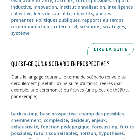
évaluation ex ante
,
facteurs
,
futurs possibles
,
Impact
,
inductive
,
Innovation
,
institutionnalisation
,
intelligence
collective
,
liens de causalité
,
objectifs
,
parties
prenantes
,
Politiques publiques
,
rapports au temps
,
recommandations
,
référentiel
,
scénarios
,
stratégies
,
système
LIRE LA SUITE
QU’EST-CE QU’UN SCÉNARIO EN PROSPECTIVE ?
Dans le langage courant, le terme de scénario renvoie au
déroulement préétabli d'une suite d’actions, réelles (par
exemple, une cérémonie) ou fictives (une pièce de théâtre,
par exemple)...
backcasting
,
base prospective
,
champ des possibles
,
cheminement
,
complexité
,
décideur
,
enjeux
,
exhaustivité
,
fonction pédagogique
,
forecasting
,
futurs
possibles
,
futurs souhaitables
,
horizon
,
hypothèses
,