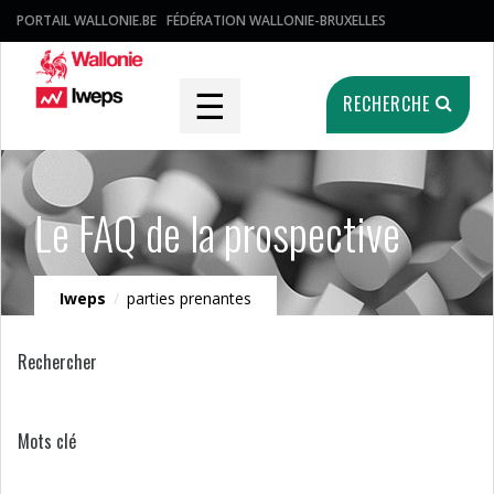
PORTAIL WALLONIE.BE
FÉDÉRATION WALLONIE-BRUXELLES
☰
RECHERCHE
Le FAQ de la prospective
Iweps
/
parties prenantes
Rechercher
Mots clé