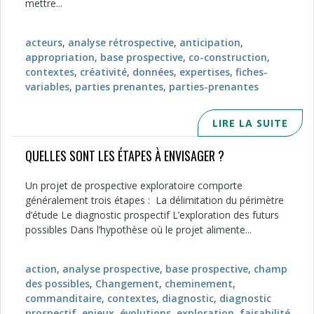
mettre...
acteurs
,
analyse rétrospective
,
anticipation
,
appropriation
,
base prospective
,
co-construction
,
contextes
,
créativité
,
données
,
expertises
,
fiches-
variables
,
parties prenantes
,
parties-prenantes
LIRE LA SUITE
QUELLES SONT LES ÉTAPES À ENVISAGER ?
Un projet de prospective exploratoire comporte
généralement trois étapes : La délimitation du périmètre
d’étude Le diagnostic prospectif L’exploration des futurs
possibles Dans l’hypothèse où le projet alimente...
action
,
analyse prospective
,
base prospective
,
champ
des possibles
,
Changement
,
cheminement
,
commanditaire
,
contextes
,
diagnostic
,
diagnostic
prospectif
,
enjeux
,
évolutions
,
exploration
,
faisabilité
,