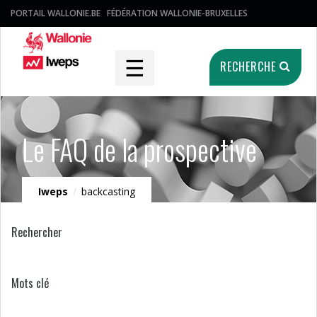
PORTAIL WALLONIE.BE
FÉDÉRATION WALLONIE-BRUXELLES
☰
RECHERCHE
Le FAQ de la prospective
Iweps
/
backcasting
Rechercher
Mots clé