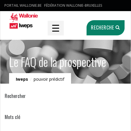
PORTAIL WALLONIE.BE
FÉDÉRATION WALLONIE-BRUXELLES
☰
RECHERCHE
Le FAQ de la prospective
Iweps
/
pouvoir prédictif
Rechercher
Mots clé