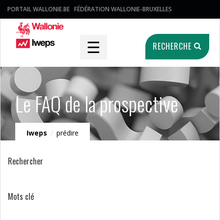
PORTAIL WALLONIE.BE
FÉDÉRATION WALLONIE-BRUXELLES
☰
RECHERCHE
Le FAQ de la prospective
Iweps
/
prédire
Rechercher
Mots clé