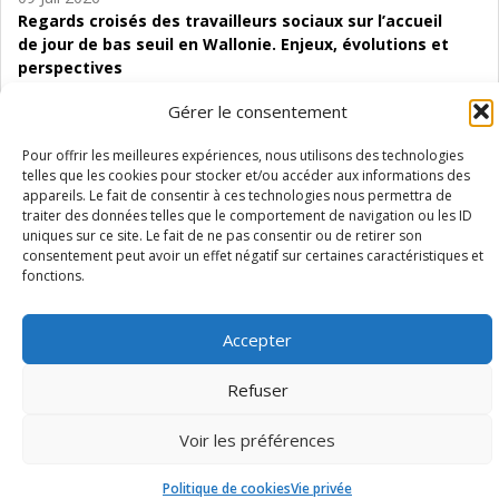
Regards croisés des travailleurs sociaux sur l’accueil
de jour de bas seuil en Wallonie. Enjeux, évolutions et
perspectives
Gérer le consentement
06 Juil 2026
Étude d’évaluabilité des Structures
Pour offrir les meilleures expériences, nous utilisons des technologies
d’accompagnement à l’autocréation d’emploi (SAACE)
telles que les cookies pour stocker et/ou accéder aux informations des
appareils. Le fait de consentir à ces technologies nous permettra de
01 Juil 2026
traiter des données telles que le comportement de navigation ou les ID
Pénurie du personnel infirmier :quels indicateurs
uniques sur ce site. Le fait de ne pas consentir ou de retirer son
d’offre de soins pour comprendre la situation en
consentement peut avoir un effet négatif sur certaines caractéristiques et
Wallonie ?
fonctions.
Accepter
Refuser
Mentions légales
Vie privée
Médiateur
Accessibilité
Voir les préférences
Politique de cookies
Vie privée