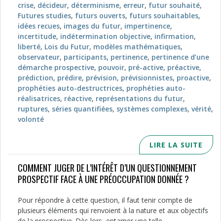
crise
,
décideur
,
déterminisme
,
erreur
,
futur souhaité
,
Futures studies
,
futurs ouverts
,
futurs souhaitables
,
idées recues
,
images du futur
,
impertinence
,
incertitude
,
indétermination objective
,
infirmation
,
liberté
,
Lois du Futur
,
modèles mathématiques
,
observateur
,
participants
,
pertinence
,
pertinence d’une
démarche prospective
,
pouvoir
,
pré-active
,
préactive
,
prédiction
,
prédire
,
prévision
,
prévisionnistes
,
proactive
,
prophéties auto-destructrices
,
prophéties auto-
réalisatrices
,
réactive
,
représentations du futur
,
ruptures
,
séries quantifiées
,
systèmes complexes
,
vérité
,
volonté
LIRE LA SUITE
COMMENT JUGER DE L’INTÉRÊT D’UN QUESTIONNEMENT
PROSPECTIF FACE À UNE PRÉOCCUPATION DONNÉE ?
Pour répondre à cette question, il faut tenir compte de
plusieurs éléments qui renvoient à la nature et aux objectifs
de la prospective. Dès lors, entamer une telle...