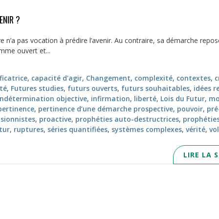
ENIR ?
e n’a pas vocation à prédire l’avenir. Au contraire, sa démarche repos
omme ouvert et...
icatrice
,
capacité d'agir
,
Changement
,
complexité
,
contextes
,
c
té
,
Futures studies
,
futurs ouverts
,
futurs souhaitables
,
idées r
indétermination objective
,
infirmation
,
liberté
,
Lois du Futur
,
mo
pertinence
,
pertinence d’une démarche prospective
,
pouvoir
,
pré
isionnistes
,
proactive
,
prophéties auto-destructrices
,
prophétie
tur
,
ruptures
,
séries quantifiées
,
systèmes complexes
,
vérité
,
vo
LIRE LA 