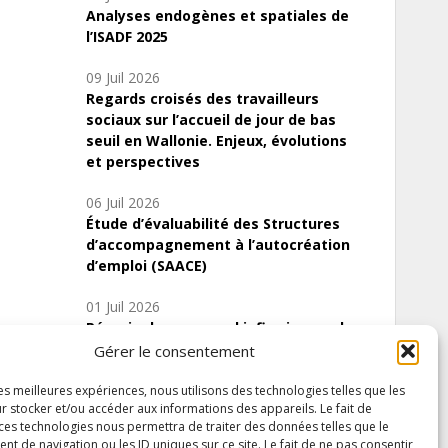
Analyses endogènes et spatiales de
l’ISADF 2025
09 Juil 2026
Regards croisés des travailleurs
sociaux sur l’accueil de jour de bas
seuil en Wallonie. Enjeux, évolutions
et perspectives
06 Juil 2026
Étude d’évaluabilité des Structures
d’accompagnement à l’autocréation
d’emploi (SAACE)
01 Juil 2026
Pénurie du personnel infirmier :quels
indicateurs d’offre de soins pour
Gérer le consentement
comprendre la situation en Wallonie ?
les meilleures expériences, nous utilisons des technologies telles que les
r stocker et/ou accéder aux informations des appareils. Le fait de
 ces technologies nous permettra de traiter des données telles que le
 de navigation ou les ID uniques sur ce site. Le fait de ne pas consentir