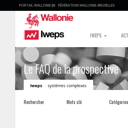
PORTAIL WALLONIE.BE
FÉDÉRATION WALLONIE-BRUXELLES
IWEPS
AC
Le FAQ de la prospective
Iweps
/
systèmes complexes
Rechercher
Mots clé
Catégorie