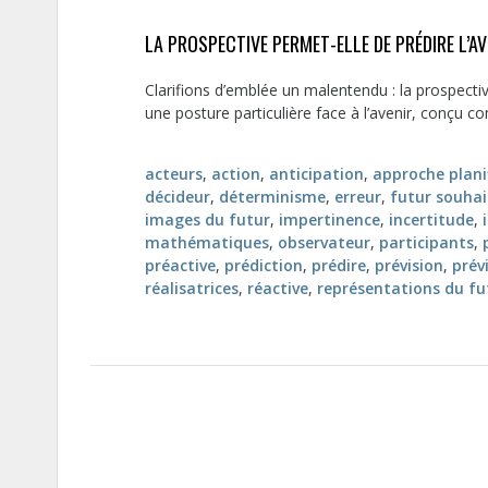
LA PROSPECTIVE PERMET-ELLE DE PRÉDIRE L’AV
Clarifions d’emblée un malentendu : la prospectiv
une posture particulière face à l’avenir, conçu c
acteurs
,
action
,
anticipation
,
approche planif
décideur
,
déterminisme
,
erreur
,
futur souhai
images du futur
,
impertinence
,
incertitude
,
mathématiques
,
observateur
,
participants
,
préactive
,
prédiction
,
prédire
,
prévision
,
prév
réalisatrices
,
réactive
,
représentations du fu