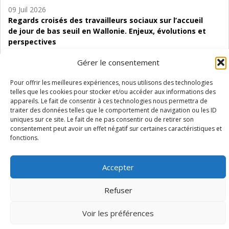
09 Juil 2026
Regards croisés des travailleurs sociaux sur l’accueil
de jour de bas seuil en Wallonie. Enjeux, évolutions et
perspectives
Gérer le consentement
06 Juil 2026
Étude d’évaluabilité des Structures
Pour offrir les meilleures expériences, nous utilisons des technologies
d’accompagnement à l’autocréation d’emploi (SAACE)
telles que les cookies pour stocker et/ou accéder aux informations des
appareils. Le fait de consentir à ces technologies nous permettra de
01 Juil 2026
traiter des données telles que le comportement de navigation ou les ID
Pénurie du personnel infirmier :quels indicateurs
uniques sur ce site. Le fait de ne pas consentir ou de retirer son
d’offre de soins pour comprendre la situation en
consentement peut avoir un effet négatif sur certaines caractéristiques et
Wallonie ?
fonctions.
Accepter
Refuser
Mentions légales
Vie privée
Médiateur
Accessibilité
Voir les préférences