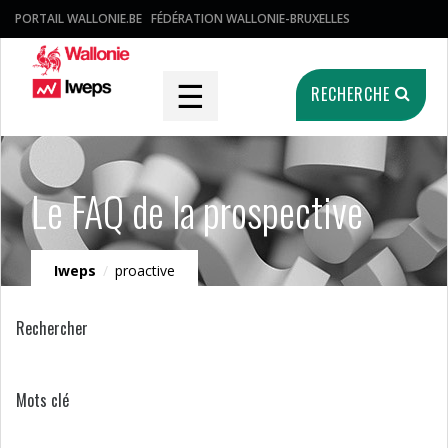
PORTAIL WALLONIE.BE
FÉDÉRATION WALLONIE-BRUXELLES
☰
RECHERCHE
Le FAQ de la prospective
Iweps
/
proactive
Rechercher
Mots clé