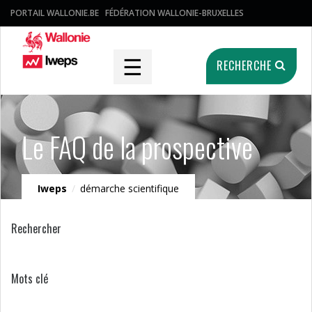
PORTAIL WALLONIE.BE
FÉDÉRATION WALLONIE-BRUXELLES
☰
RECHERCHE
Le FAQ de la prospective
Iweps
/
démarche scientifique
Rechercher
Mots clé