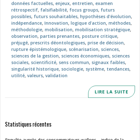
données factuelles
,
enjeux
,
entretien
,
examen
rétrospectif
,
falsifiabilité
,
focus groups
,
futurs
possibles
,
futurs souhaitables
,
hypothèses d'évolution
,
indépendance
,
Innovation
,
logique d'action
,
méthodes
,
méthodologie
,
mobilisation
,
mobilisation stratégique
,
observation
,
parties prenantes
,
posture critique
,
préjugé
,
prescrits déontologiques
,
prise de décision
,
rupture épistémologique
,
scénarisation
,
sciences
,
sciences de la gestion
,
sciences économiques
,
sciences
sociales
,
scientificité
,
sens commun
,
signaux faibles
,
singularité historique
,
sociologie
,
système
,
tendances
,
utilité
,
valeurs
,
validation
LIRE LA SUITE
Statistiques récentes
Enquête auprès des consommateurs wallons – indice de la