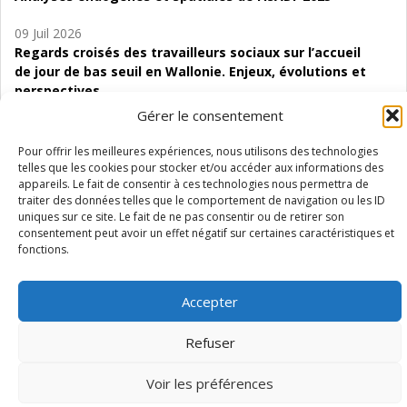
09 Juil 2026
Regards croisés des travailleurs sociaux sur l’accueil
de jour de bas seuil en Wallonie. Enjeux, évolutions et
perspectives
Gérer le consentement
06 Juil 2026
Étude d’évaluabilité des Structures
Pour offrir les meilleures expériences, nous utilisons des technologies
d’accompagnement à l’autocréation d’emploi (SAACE)
telles que les cookies pour stocker et/ou accéder aux informations des
appareils. Le fait de consentir à ces technologies nous permettra de
traiter des données telles que le comportement de navigation ou les ID
01 Juil 2026
uniques sur ce site. Le fait de ne pas consentir ou de retirer son
Pénurie du personnel infirmier :quels indicateurs
consentement peut avoir un effet négatif sur certaines caractéristiques et
d’offre de soins pour comprendre la situation en
fonctions.
Wallonie ?
Accepter
Refuser
Mentions légales
Vie privée
Médiateur
Accessibilité
Voir les préférences