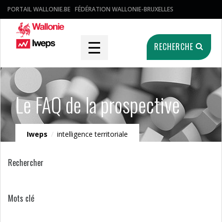
PORTAIL WALLONIE.BE
FÉDÉRATION WALLONIE-BRUXELLES
☰
RECHERCHE
Le FAQ de la prospective
Iweps
/
intelligence territoriale
Rechercher
Mots clé