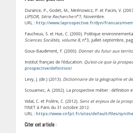
Durance, P., Godet, M., Mirénowicz, P. et Pacini, V. (200
LIPSOR
,
Série Recherche
n°7, Novembre.
URL :
http://www.laprospective.fr/dyn/francais/mem
Faucheux, S. et Hue, C. (2000). Politique environnementa
Sciences Sociétés
,
volume 8
, n°3, juillet-septembre, pa
Goux-Baudiment, F. (2000).
Donner du futur aux territo
Institut français de l’éducation.
Qu’est-ce que la prospect
prospective/definition/
Levy, J. (dir.) (2013).
Dictionnaire de la géographie et de
Scouarnec, A. (2002). La prospective métier : définition
Vidal, C. et Polère, C. (2012).
Sens et enjeux de la prospe
l’INET à Paris du 31 octobre 2012.
URL :
https://www.cnfpt.fr/sites/default/files/synth
Citer cet article :