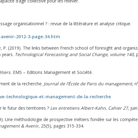
cité d’agir collective pour les relever.
sage organisationnel ? : revue de la littérature et analyse critique.
-avenir-2012-3-page-34.htm
uy, P. (2019). The links between French school of foresight and organiz
n years.
Technological Forecasting and Social Change, volume 140
, 
étiers.
EMS – Editions Management et Société.
ement de la recherche.
Journal de l’École de Paris du management,
n
tive-technologique-et-management-de-la-recherche
le futur des territoires ?
Les entretiens Albert-Kahn
,
Cahier 27
, juin
2009). Une méthodologie de prospective métiers fondée sur les compét
agement & Avenir
, 25(5), pages 315-334.