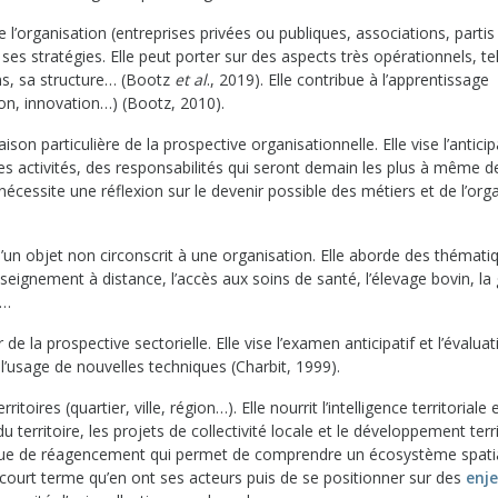
e l’organisation (entreprises privées ou publiques, associations, partis
e ses stratégies. Elle peut porter sur des aspects très opérationnels, te
ons, sa structure… (Bootz
et al
., 2019). Elle contribue à l’apprentissage
on, innovation…) (Bootz, 2010).
ison particulière de la prospective organisationnelle. Elle vise l’antici
es activités, des responsabilités qui seront demain les plus à même de
e nécessite une réflexion sur le devenir possible des métiers et de l’org
un objet non circonscrit à une organisation. Elle aborde des thémati
nseignement à distance, l’accès aux soins de santé, l’élevage bovin, la
n…
e la prospective sectorielle. Elle vise l’examen anticipatif et l’évalua
l’usage de nouvelles techniques (Charbit, 1999).
itoires (quartier, ville, région…). Elle nourrit l’intelligence territoriale 
territoire, les projets de collectivité locale et le développement territ
itique de réagencement qui permet de comprendre un écosystème spati
 court terme qu’en ont ses acteurs puis de se positionner sur des
enj