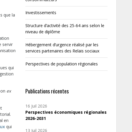
Investissements
ls que la
Structure d’activité des 25-64 ans selon le
niveau de diplôme
pation
 servir
Hébergement d’urgence réalisé par les
anisation
services partenaires des Relais sociaux
Perspectives de population régionales
ques qui
 gestion
Publications récentes
tion
ex
16 Juil 2026
et
Perspectives économiques régionales
orial.
2026-2031
al en
eux
qui
13 Juil 2026