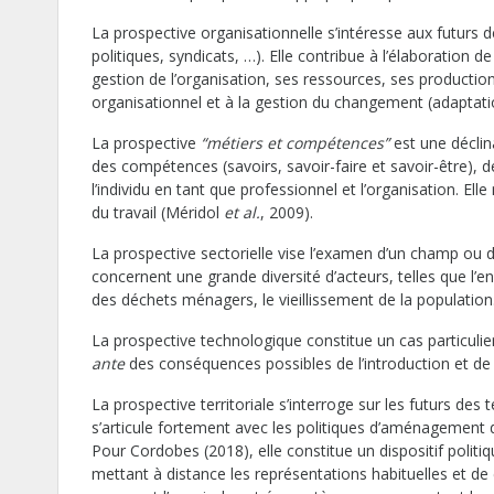
La prospective organisationnelle
s’intéresse aux futurs d
politiques, syndicats, …). Elle contribue à l’élaboration d
gestion de l’organisation, ses ressources, ses producti
organisationnel et à la gestion du changement (adaptati
La prospective
“métiers et compétences”
est une déclina
des compétences (savoirs, savoir-faire et savoir-être), d
l’individu en tant que professionnel et l’organisation. Ell
du travail (Méridol
et al.
, 2009).
La prospective sectorielle
vise l’examen d’un champ ou d’
concernent une grande diversité d’acteurs, telles que l’e
des déchets ménagers, le vieillissement de la populatio
La prospective technologique constitue un cas particulier d
ante
des conséquences possibles de l’introduction et de 
La prospective territoriale s’interroge sur les futurs des terr
s’articule fortement avec les politiques d’aménagement du 
Pour Cordobes (2018), elle constitue un dispositif pol
mettant à distance les représentations habituelles et de