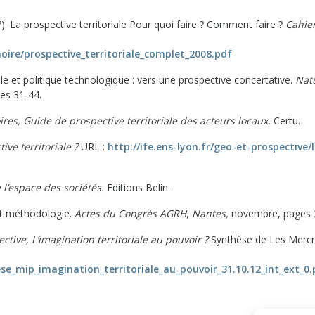
7). La prospective territoriale Pour quoi faire ? Comment faire ?
Cahie
oire/prospective_territoriale_complet_2008.pdf
le et politique technologique : vers une prospective concertative.
Nat
ges 31-44.
ires, Guide de prospective territoriale des acteurs locaux.
Certu.
ive territoriale ?
URL :
http://ife.ens-lyon.fr/geo-et-prospective/
 l’espace des sociétés.
Editions Belin.
 et méthodologie.
Actes du Congrès AGRH
,
Nantes,
novembre, pages 
ctive, L’imagination territoriale au pouvoir ?
Synthèse de Les Mercr
ese_mip_imagination_territoriale_au_pouvoir_31.10.12_int_ext_0.