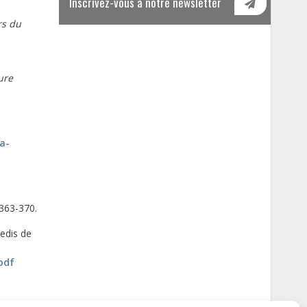
Inscrivez-vous à notre newsletter
rs du
ure
la-
363-370.
edis de
pdf