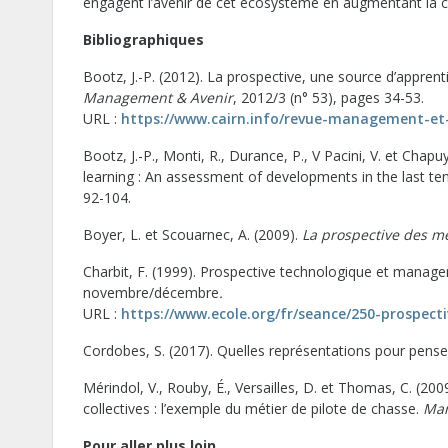
engagent l’avenir de cet écosystème en augmentant la capa
Bibliographiques
Bootz, J.-P. (2012). La prospective, une source d’apprentis
Management & Avenir
, 2012/3 (n° 53), pages 34-53.
URL :
https://www.cairn.info/revue-management-et
Bootz, J.-P., Monti, R., Durance, P., V Pacini, V. et Chap
learning : An assessment of developments in the last te
92-104.
Boyer, L. et Scouarnec, A. (2009).
La prospective des m
Charbit, F. (1999). Prospective technologique et manag
novembre/décembre
.
URL :
https://www.ecole.org/fr/seance/250-prospec
Cordobes, S. (2017). Quelles représentations pour penser 
Mérindol, V., Rouby, É., Versailles, D. et Thomas, C. (
collectives : l’exemple du métier de pilote de chasse.
Man
Pour aller plus loin