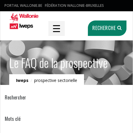
PORTAIL WALLONIE.BE
FÉDÉRATION WALLONIE-BRUXELLES
☰
RECHERCHE
Le FAQ de la prospective
Iweps
/
prospective sectorielle
Rechercher
Mots clé