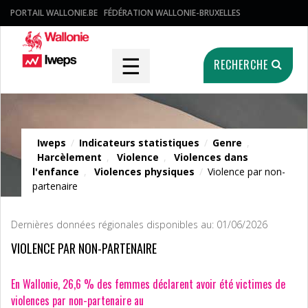
PORTAIL WALLONIE.BE
FÉDÉRATION WALLONIE-BRUXELLES
☰
RECHERCHE
Indicateurs statistiques
Iweps
/
Indicateurs statistiques
/
Genre
,
Harcèlement
,
Violence
,
Violences dans
l'enfance
,
Violences physiques
/
Violence par non-
partenaire
Dernières données régionales disponibles au: 01/06/2026
VIOLENCE PAR NON-PARTENAIRE
En Wallonie, 26,6 % des femmes déclarent avoir été victimes de
violences par non-partenaire au