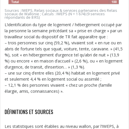
Sources : IWEPS, Relais sociaux & services partenaires des Relais
sociaux de Wallonie ; Calculs : IWEPS (N = 1 674) (9 services
répondants de 8 RS)
L’identification du type de logement / hébergement occupé par
la personne la semaine précédant sa « prise en charge » par un
travailleur social du dispositif de TR fait apparaître que :
– trois personnes sur cinq (59,2 %), vivaient soit « en rue ou en
abris de fortune tels que squat, voiture, tente, caravane. » (41,5
%), soit « en hébergement d’urgence tel qu’abri de nuit » (13,9
%) ou encore « en maison d’accueil » (2,6 %), ou « en logement
d’urgence, de transit, d’insertion… » (1,3 %).
– une sur cinq d’entre elles (20,4 %) habitait en logement privé
et seulement 4,4 % en logement social ou assimilé ;
– 12,1 % des personnes vivaient « chez un proche (famille
élargie, amis, connaissances) ».
DÉFINITIONS ET SOURCES
Les statistiques sont établies au niveau wallon, par l’IWEPS, à