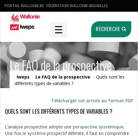
PORTAIL WALLONIE.BE
FÉDÉRATION WALLONIE-BRUXELLES
☰
RECHERCHE
Le FAQ de la prospective
Iweps
/
Le FAQ de la prospective
/
Quels sont les
différents types de variables ?
Télécharger cet article au format PDF
QUELS SONT LES DIFFÉRENTS TYPES DE VARIABLES ?
L’analyse prospective adopte une
perspective systémique
.
Une fois le
système
prospectif délimité, il faut en comprendre