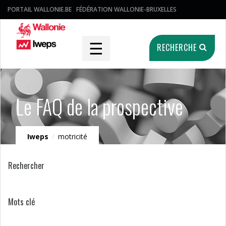
PORTAIL WALLONIE.BE
FÉDÉRATION WALLONIE-BRUXELLES
☰
RECHERCHE
Le FAQ de la prospective
Iweps
/
motricité
Rechercher
Mots clé