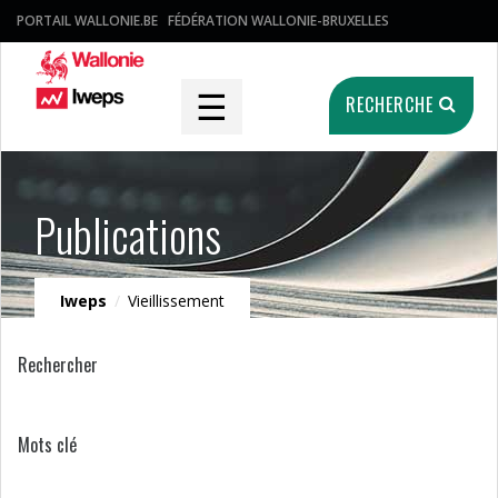
PORTAIL WALLONIE.BE
FÉDÉRATION WALLONIE-BRUXELLES
☰
RECHERCHE
Publications
Iweps
/
Vieillissement
Rechercher
Mots clé