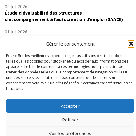
06 Juil 2026
Étude d’évaluabilité des Structures
d’accompagnement à l’autocréation d’emploi (SAACE)
01 Juil 2026
Pénurie du personnel infirmier :quels indicateurs
Gérer le consentement
d’offre de soins pour comprendre la situation en
Wallonie ?
Pour offrir les meilleures expériences, nous utilisons des technologies
telles que les cookies pour stocker et/ou accéder aux informations des
appareils. Le fait de consentir à ces technologies nous permettra de
traiter des données telles que le comportement de navigation ou les ID
uniques sur ce site. Le fait de ne pas consentir ou de retirer son
consentement peut avoir un effet négatif sur certaines caractéristiques et
Mentions légales
Vie privée
Médiateur
Accessibilité
fonctions.
Accepter
Refuser
Voir les préférences