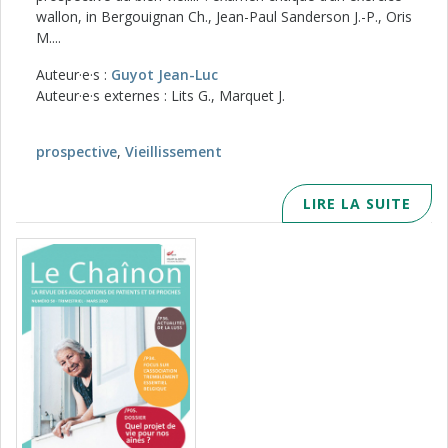
wallon, in Bergouignan Ch., Jean-Paul Sanderson J.-P., Oris
M....
Auteur·e·s :
Guyot Jean-Luc
Auteur·e·s externes : Lits G., Marquet J.
prospective
,
Vieillissement
LIRE LA SUITE