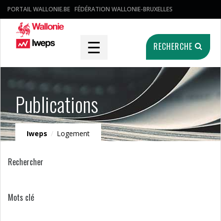
PORTAIL WALLONIE.BE
FÉDÉRATION WALLONIE-BRUXELLES
☰
RECHERCHE
Publications
Iweps
/
Logement
Rechercher
Mots clé