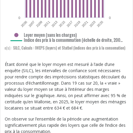
0
0
2025
2009
2019
2013
2023
2007
2017
2011
2021
2005
2015
Loyer moyen (sans les charges)
Indice des prix à la consommation (échelle de droite, 200…
urce(s) :
SILC, Calculs : IWEPS (loyers) et Statbel (indices des prix à la consomation)
Étant donné que le loyer moyen est mesuré à l’aide d’une
enquête (SILC), les intervalles de confiance sont nécessaires
pour rendre compte des imprécisions statistiques découlant du
processus d’échantillonnage. Dans 19 cas sur 20, la « vraie »
valeur du loyer moyen se situe à l’intérieur des marges
indiquées sur le graphique. Ainsi, on peut affirmer avec 95 % de
certitude qu’en Wallonie, en 2025, le loyer moyen des ménages
locataires se situait entre 634 € et 684 €.
On observe sur l’ensemble de la période une augmentation
significativement plus rapide des loyers que celle de l’indice des
prix à la consommation.