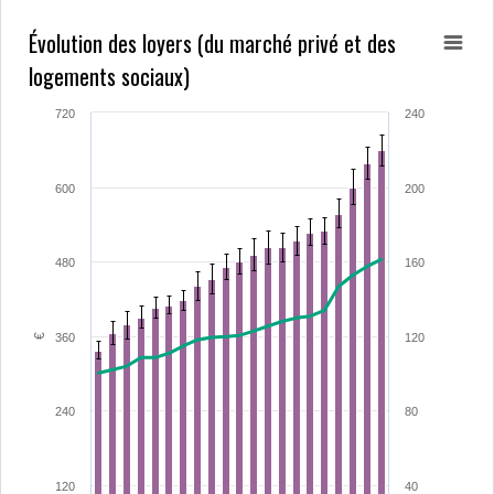
Évolution des loyers (du marché privé et des
logements sociaux)
720
240
600
200
480
160
360
120
€
240
80
120
40