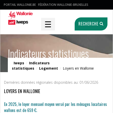
PORTAIL WALLONIE.BE
FÉDÉRATION WALLONIE-BRUXELLES
☰
RECHERCHE
Indicateurs statistiques
Iweps
/
Indicateurs
statistiques
/
Logement
/
Loyers en Wallonie
Dernières données régionales disponibles au: 01/06/2026
LOYERS EN WALLONIE
En 2025, le loyer mensuel moyen versé par les ménages locataires
wallons est de 659 €.