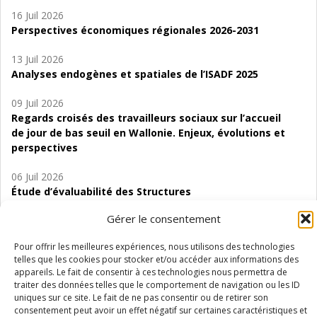
16 Juil 2026
Perspectives économiques régionales 2026-2031
13 Juil 2026
Analyses endogènes et spatiales de l’ISADF 2025
09 Juil 2026
Regards croisés des travailleurs sociaux sur l’accueil
de jour de bas seuil en Wallonie. Enjeux, évolutions et
perspectives
06 Juil 2026
Étude d’évaluabilité des Structures
d’accompagnement à l’autocréation d’emploi (SAACE)
Gérer le consentement
01 Juil 2026
Pour offrir les meilleures expériences, nous utilisons des technologies
Pénurie du personnel infirmier :quels indicateurs
telles que les cookies pour stocker et/ou accéder aux informations des
d’offre de soins pour comprendre la situation en
appareils. Le fait de consentir à ces technologies nous permettra de
Wallonie ?
traiter des données telles que le comportement de navigation ou les ID
uniques sur ce site. Le fait de ne pas consentir ou de retirer son
consentement peut avoir un effet négatif sur certaines caractéristiques et