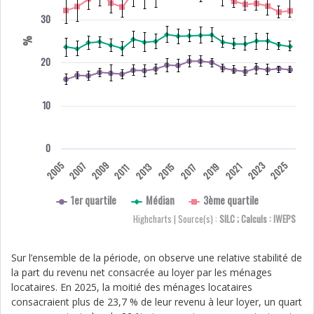
30
%
20
10
0
2005
2009
2023
2025
2007
2013
2015
2019
2021
2017
2011
1er quartile
Médian
3ème quartile
Highcharts | Source(s) :
SILC ; Calculs : IWEPS
Sur l’ensemble de la période, on observe une relative stabilité de
la part du revenu net consacrée au loyer par les ménages
locataires. En 2025, la moitié des ménages locataires
consacraient plus de 23,7 % de leur revenu à leur loyer, un quart