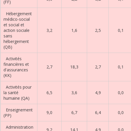
(FF)
Hébergement
médico-social
et social et
action sociale
3,2
1,6
2,5
0,1
sans
hébergement
(QB)
Activités
financières et
2,7
18,3
2,7
0,1
d'assurances
(KK)
Activités pour
la santé
6,5
3,6
4,9
0,0
humaine (QA)
Enseignement
9,0
6,7
6,4
0,0
(PP)
Administration
9,2
14,1
4,9
0,0