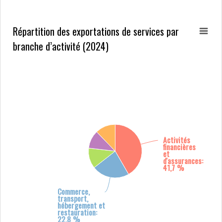
Répartition des exportations de services par
branche d’activité (2024)
Activités
financières
et
d'assurances:
41,7 %
Commerce,
transport,
hébergement et
restauration:
22,8 %