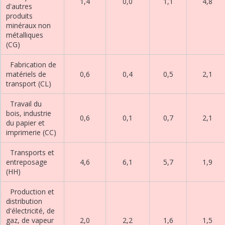
1,4
0,0
1,1
4,8
d'autres
produits
minéraux non
métalliques
(CG)
Fabrication de
matériels de
0,6
0,4
0,5
2,1
transport (CL)
Travail du
bois, industrie
0,6
0,1
0,7
2,1
du papier et
imprimerie (CC)
Transports et
entreposage
4,6
6,1
5,7
1,9
(HH)
Production et
distribution
d'électricité, de
gaz, de vapeur
2,0
2,2
1,6
1,5