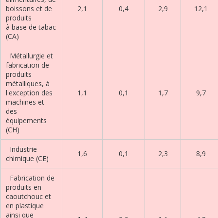
boissons et de
2,1
0,4
2,9
12,1
produits
à base de tabac
(CA)
Métallurgie et
fabrication de
produits
métalliques, à
l'exception des
1,1
0,1
1,7
9,7
machines et
des
équipements
(CH)
Industrie
1,6
0,1
2,3
8,9
chimique (CE)
Fabrication de
produits en
caoutchouc et
en plastique
ainsi que