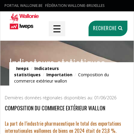
PORTAIL WALLONIE.BE
FÉDÉRATION WALLONIE-BRUXELLES
☰
RECHERCHE
Indicateurs statistiques
Iweps
/
Indicateurs
statistiques
/
Importation
/
Composition du
commerce extérieur wallon
Dernières données régionales disponibles au: 01/06/2026
COMPOSITION DU COMMERCE EXTÉRIEUR WALLON
La part de l’industrie pharmaceutique le total des exportations
internationales wallonnes de biens en 2024 était de 23,8 %.