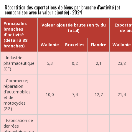
Répartition des exportations de biens par branche d'activité (et
comparaison avec la valeur ajoutée) : 2024
Principales
Valeur ajoutée brute (en % du
Exporta
branches
total)
de bi
d'activité
(détail à 38
Wallonie
Bruxelles
Flandre
Wallonie
branches)
Industrie
pharmaceutique
5,3
0,2
2,1
23,8
(CF)
Commerce;
réparation
d'automobiles
10,0
7,4
12,7
21,4
et de
motocycles
(GG)
Fabrication de
denrées
alimentaires, de