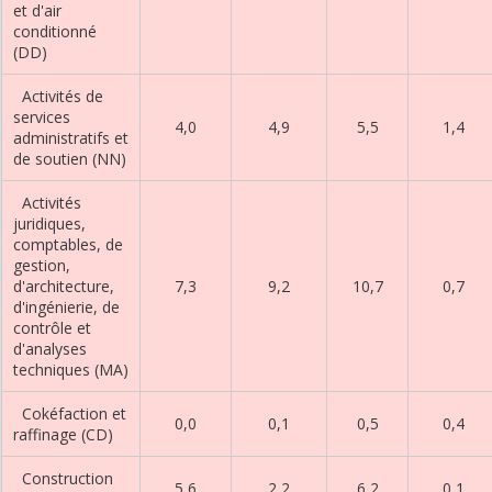
et d'air
conditionné
(DD)
Activités de
services
4,0
4,9
5,5
1,4
administratifs et
de soutien (NN)
Activités
juridiques,
comptables, de
gestion,
d'architecture,
7,3
9,2
10,7
0,7
d'ingénierie, de
contrôle et
d'analyses
techniques (MA)
Cokéfaction et
0,0
0,1
0,5
0,4
raffinage (CD)
Construction
5,6
2,2
6,2
0,1