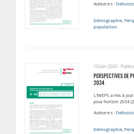
Auteur·e·s :
Debuiss
Démographie
,
Pers
population
10 Juin 2020 - Public
PERSPECTIVES DE 
2034
L’IWEPS a mis à jour
pour horizon 2034 (2
Auteur·e·s :
Debuiss
Démographie
,
Pers