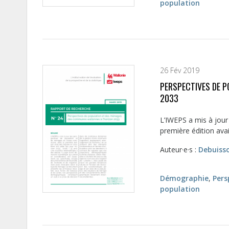
population
26 Fév 2019
PERSPECTIVES DE 
2033
L’IWEPS a mis à jour
première édition avai
Auteur·e·s :
Debuiss
Démographie
,
Pers
population