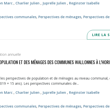
on Marc
,
Charlier Julien
,
Juprelle Julien
,
Reginster Isabelle
pectives communales
,
Perspectives de ménages
,
Perspectives de
LIRE LA 
ation annuelle
POPULATION ET DES MÉNAGES DES COMMUNES WALLONNES À L’HOR
 les perspec­tives de population et de ménages au niveau communal, 
019 + 15 ans). Les perspectives communales de...
on Marc
,
Charlier Julien
,
Juprelle Julien
,
Reginster Isabelle
pectives communales
,
Perspectives de ménages
,
Perspectives de