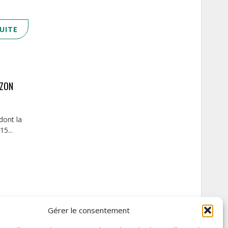
SUITE
IZON
dont la
5...
Gérer le consentement
SUITE