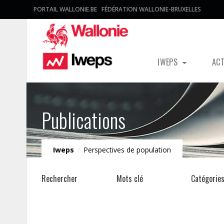
PORTAIL WALLONIE.BE
FÉDÉRATION WALLONIE-BRUXELLES
IWEPS
AC
Publications
Iweps
/
Perspectives de population
Rechercher
Mots clé
Catégorie