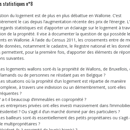
s statistiques n°8
stion du logement est de plus en plus débattue en Wallonie. C’est
lièrement le cas depuis l’augmentation récente des prix de l’énergie. L’
egards statistiques est d’apporter un éclairage sur le logement à trav
on de la propriété. Il vise à documenter la question de qui possède l
nts en Wallonie. À l’aide du Census 2011, les croisements entre de mu
de données, notamment le cadastre, le Registre national et les donn
es permettent, pour la première fois, d’apporter des éléments de répo
ons suivantes.
Les logements wallons sont-ils la propriété de Wallons, de Bruxellois,
Flamands ou de personnes ne résidant pas en Belgique ?
Les situations où la propriété d’un logement est répartie de manière
complexe, à travers une indivision ou un démembrement, sont-elles
fréquentes ?
Y a-t-il beaucoup d’immeubles en copropriété ?
Les entreprises privées ont-elles investi massivement dans l’immobilie
résidentiel ? Ou s’agit-il d’un marché dominé par des particuliers ?
Les bailleurs sont-ils essentiellement des petits propriétaires ou s’agit-i
de multipropriétaires ?
Résident-ils à proximité de leur(s) bien(s) ?