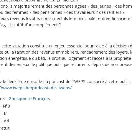
Sont-ils majoritairement des personnes âgées ? des jeunes ? des ho
ou des femmes ? des pensionnés ? des travailleurs ? des rentiers ?
Leurs revenus locatifs constituent-ils leur principale rentrée financière
s’agit-il plutôt d’un complément ?
r cette situation constitue un enjeu essentiel pour l’aide à la décision
e où la taxation des revenus immobiliers, l’encadrement des loyers, l
ion énergétique du bâti, le droit au logement et l’accès à la propriété
ent des enjeux de politique publique récurrents depuis de nombreus
.
z le deuxième épisode du podcast de l’IWEPS consacré à cette publica
//www.iweps.be/podcast-de-liweps/
e·s :
Ghesquiere François
 : N°8
: fr
 : A4
ratuit