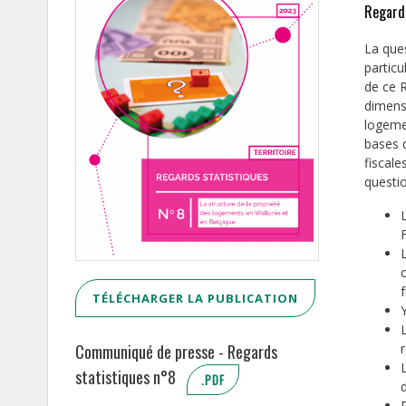
Regard
La que
particu
de ce R
dimensi
logeme
bases 
fiscal
questi
TÉLÉCHARGER LA PUBLICATION
Communiqué de presse - Regards
statistiques n°8
.PDF