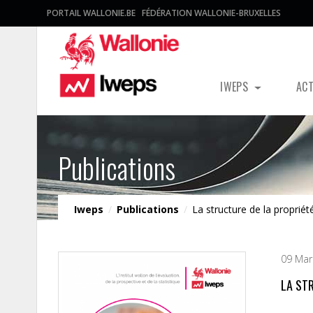
PORTAIL WALLONIE.BE
FÉDÉRATION WALLONIE-BRUXELLES
IWEPS
AC
Publications
Iweps
/
Publications
/
La structure de la proprié
09 Mar
LA ST