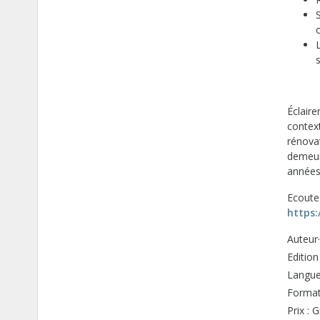
Éclaire
context
rénovat
demeur
années
Ecoute
https:
Auteur·
Edition
Langue 
Format
Prix : G