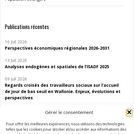
Publications récentes
16 Juil 2026
Perspectives économiques régionales 2026-2031
13 Juil 2026
Analyses endogènes et spatiales de l’ISADF 2025
09 Juil 2026
Regards croisés des travailleurs sociaux sur l’accueil
de jour de bas seuil en Wallonie. Enjeux, évolutions et
perspectives
06 Juil 2026
Gérer le consentement
Étude d’évaluabilité des Structures
d’accompagnement à l’autocréation d’emploi (SAACE)
Pour offrir les meilleures expériences, nous utilisons des technologies
telles que les cookies pour stocker et/ou accéder aux informations des