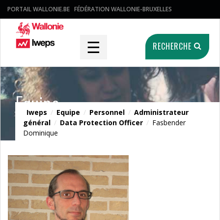
PORTAIL WALLONIE.BE
FÉDÉRATION WALLONIE-BRUXELLES
☰
RECHERCHE
Equipe
Iweps
/
Equipe
/
Personnel
/
Administrateur
général
/
Data Protection Officer
/
Fasbender
Dominique