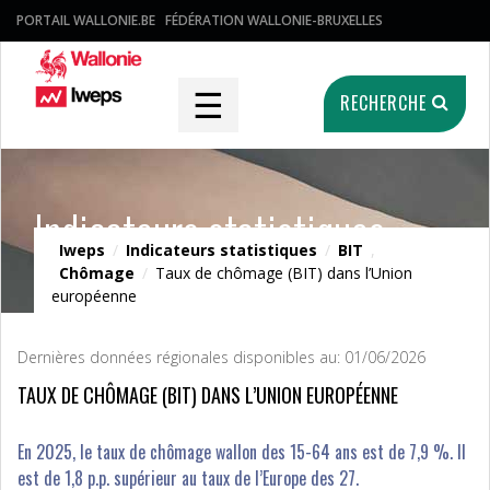
PORTAIL WALLONIE.BE
FÉDÉRATION WALLONIE-BRUXELLES
☰
RECHERCHE
Indicateurs statistiques
Iweps
/
Indicateurs statistiques
/
BIT
,
Chômage
/
Taux de chômage (BIT) dans l’Union
européenne
Dernières données régionales disponibles au: 01/06/2026
TAUX DE CHÔMAGE (BIT) DANS L’UNION EUROPÉENNE
En 2025, le taux de chômage wallon des 15-64 ans est de 7,9 %. Il
est de 1,8 p.p. supérieur au taux de l’Europe des 27.