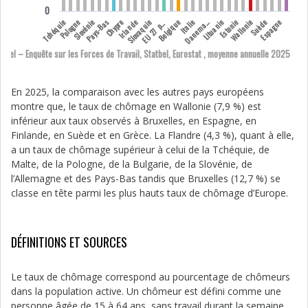
0
U
2
7
y
a
n
e
m
Tchéquie
Pologne
Slovénie
Pays-Bas
Chypre
Irlande
Slovaquie
Belgique
Italie
Lituanie
D
r
k
Estonie
Wallonie
Suède
Espagne
E
a
s
a
p
atbel – Enquête sur les Forces de Travail, Statbel, Eurostat , moyenne annuelle 2025
En 2025, la comparaison avec les autres pays européens
montre que, le taux de chômage en Wallonie (7,9 %) est
inférieur aux taux observés à Bruxelles, en Espagne, en
Finlande, en Suède et en Grèce. La Flandre (4,3 %), quant à elle,
a un taux de chômage supérieur à celui de la Tchéquie, de
Malte, de la Pologne, de la Bulgarie, de la Slovénie, de
l’Allemagne et des Pays-Bas tandis que Bruxelles (12,7 %) se
classe en tête parmi les plus hauts taux de chômage d’Europe.
DÉFINITIONS ET SOURCES
Le taux de chômage correspond au pourcentage de chômeurs
dans la population active. Un chômeur est défini comme une
personne âgée de 15 à 64 ans, sans travail durant la semaine