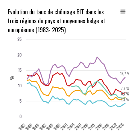
Evolution du taux de chômage BIT dans les
trois régions du pays et moyennes belge et
européenne (1983- 2025)
25
20
15
12,7 %
%
10
7,9 %
6,2 %
6,1 %
4,3 %
5
0
2004
2022
2025
2007
1983
1986
1989
1992
1995
1998
2001
2010
2013
2016
2019