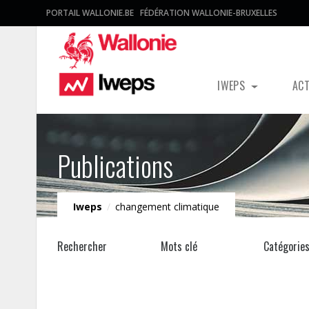
PORTAIL WALLONIE.BE
FÉDÉRATION WALLONIE-BRUXELLES
IWEPS
AC
Publications
Iweps
/
changement climatique
Rechercher
Mots clé
Catégorie