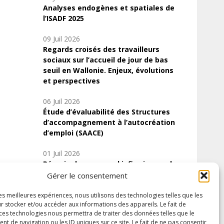
Analyses endogènes et spatiales de
l’ISADF 2025
09 Juil 2026
Regards croisés des travailleurs
sociaux sur l’accueil de jour de bas
seuil en Wallonie. Enjeux, évolutions
et perspectives
06 Juil 2026
Étude d’évaluabilité des Structures
d’accompagnement à l’autocréation
d’emploi (SAACE)
01 Juil 2026
Pénurie du personnel infirmier :quels
indicateurs d’offre de soins pour
Gérer le consentement
comprendre la situation en Wallonie ?
les meilleures expériences, nous utilisons des technologies telles que les
r stocker et/ou accéder aux informations des appareils. Le fait de
 ces technologies nous permettra de traiter des données telles que le
 de navigation ou les ID uniques sur ce site. Le fait de ne pas consentir