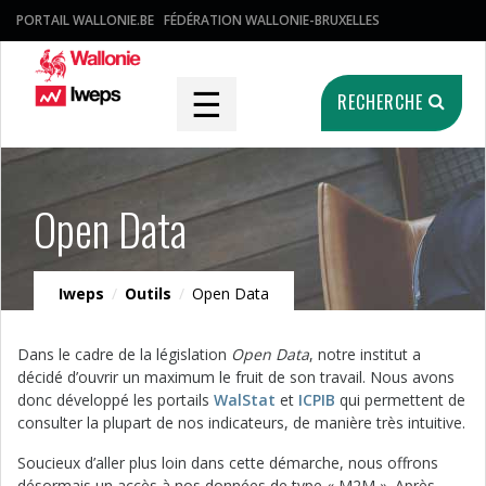
PORTAIL WALLONIE.BE
FÉDÉRATION WALLONIE-BRUXELLES
☰
RECHERCHE
Open Data
Iweps
/
Outils
/
Open Data
Dans le cadre de la législation
Open Data
, notre institut a
décidé d’ouvrir un maximum le fruit de son travail. Nous avons
donc développé les portails
WalStat
et
ICPIB
qui permettent de
consulter la plupart de nos indicateurs, de manière très intuitive.
Soucieux d’aller plus loin dans cette démarche, nous offrons
désormais un accès à nos données de type « M2M ». Après