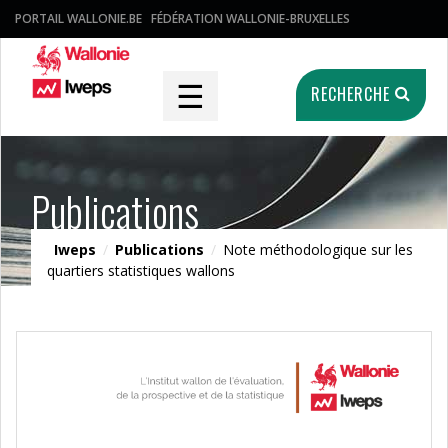
PORTAIL WALLONIE.BE
FÉDÉRATION WALLONIE-BRUXELLES
☰
RECHERCHE
Publications
Iweps
/
Publications
/
Note méthodologique sur les
quartiers statistiques wallons