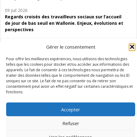
09 Juil 2026
Regards croisés des travailleurs sociaux sur l’accueil
de jour de bas seuil en Wallonie. Enjeux, évolutions et
perspectives
06 Juil 2026
Gérer le consentement
Étude d’évaluabilité des Structures
d’accompagnement à l’autocréation d’emploi (SAACE)
Pour offrir les meilleures expériences, nous utilisons des technologies
telles que les cookies pour stocker et/ou accéder aux informations des
01 Juil 2026
appareils. Le fait de consentir à ces technologies nous permettra de
Pénurie du personnel infirmier :quels indicateurs
traiter des données telles que le comportement de navigation ou les ID
d’offre de soins pour comprendre la situation en
uniques sur ce site. Le fait de ne pas consentir ou de retirer son
consentement peut avoir un effet négatif sur certaines caractéristiques et
Wallonie ?
fonctions.
Accepter
Mentions légales
Vie privée
Médiateur
Accessibilité
Refuser
Voir les préférences