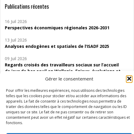
Publications récentes
16 Juil 2026
Perspectives économiques régionales 2026-2031
13 Juil 2026
Analyses endogènes et spatiales de l’ISADF 2025
09 Juil 2026
Regards croisés des travailleurs sociaux sur l’accueil
de jour de bas seuil en Wallonie. Enjeux, évolutions et
perspectives
Gérer le consentement
06 Juil 2026
Pour offrir les meilleures expériences, nous utilisons des technologies
Étude d’évaluabilité des Structures
telles que les cookies pour stocker et/ou accéder aux informations des
appareils. Le fait de consentir à ces technologies nous permettra de
d’accompagnement à l’autocréation d’emploi (SAACE)
traiter des données telles que le comportement de navigation ou les ID
uniques sur ce site. Le fait de ne pas consentir ou de retirer son
01 Juil 2026
consentement peut avoir un effet négatif sur certaines caractéristiques et
Pénurie du personnel infirmier :quels indicateurs
fonctions.
d’offre de soins pour comprendre la situation en
Wallonie ?