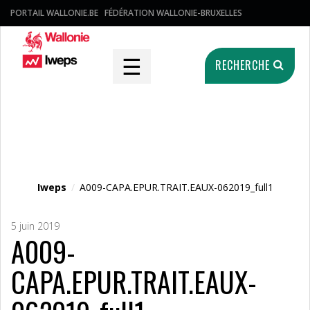
PORTAIL WALLONIE.BE
FÉDÉRATION WALLONIE-BRUXELLES
☰
RECHERCHE
Fichier média
Iweps
/
A009-CAPA.EPUR.TRAIT.EAUX-062019_full1
5 juin 2019
A009-
CAPA.EPUR.TRAIT.EAUX-