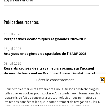
Loyers en Wallonie
Publications récentes
16 Juil 2026
Perspectives économiques régionales 2026-2031
13 Juil 2026
Analyses endogènes et spatiales de l’ISADF 2025
09 Juil 2026
Regards croisés des travailleurs sociaux sur l’accueil
de jour de bas seuil en Wallonie. Enjeux, évolutions et
perspectives
Gérer le consentement
06 Juil 2026
Pour offrir les meilleures expériences, nous utilisons des technologies
Étude d’évaluabilité des Structures
telles que les cookies pour stocker et/ou accéder aux informations des
d’accompagnement à l’autocréation d’emploi (SAACE)
appareils. Le fait de consentir à ces technologies nous permettra de
traiter des données telles que le comportement de navigation ou les ID