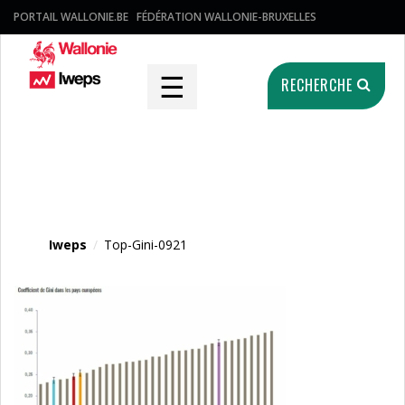
PORTAIL WALLONIE.BE
FÉDÉRATION WALLONIE-BRUXELLES
☰
RECHERCHE
Fichier média
Iweps
/
Top-Gini-0921