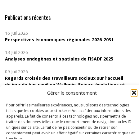
Publications récentes
16 Juil 2026
Perspectives économiques régionales 2026-2031
13 Juil 2026
Analyses endogènes et spatiales de l’ISADF 2025
09 Juil 2026
Regards croisés des travailleurs sociaux sur l’accueil
de jour de bas seuil en Wallonie. Enjeux, évolutions et
perspectives
Gérer le consentement
06 Juil 2026
Pour offrir les meilleures expériences, nous utilisons des technologies
Étude d’évaluabilité des Structures
telles que les cookies pour stocker et/ou accéder aux informations des
appareils. Le fait de consentir à ces technologies nous permettra de
d’accompagnement à l’autocréation d’emploi (SAACE)
traiter des données telles que le comportement de navigation ou les ID
uniques sur ce site. Le fait de ne pas consentir ou de retirer son
01 Juil 2026
consentement peut avoir un effet négatif sur certaines caractéristiques et
Pénurie du personnel infirmier :quels indicateurs
fonctions.