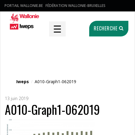
PORTAIL WALLONIE.BE
FÉDÉRATION WALLONIE-BRUXELLES
☰
RECHERCHE
Fichier média
Iweps
/
A010-Graph1-062019
13 juin 2019
A010-Graph1-062019