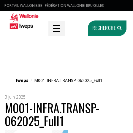
PORTAIL WALLONIE.BE
FÉDÉRATION WALLONIE-BRUXELLES
☰
RECHERCHE
Fichier média
Iweps
/
M001-INFRA.TRANSP-062025_Full1
3 juin 2025
M001-INFRA.TRANSP-
062025_Full1