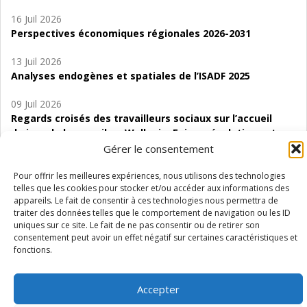
16 Juil 2026
Perspectives économiques régionales 2026-2031
13 Juil 2026
Analyses endogènes et spatiales de l’ISADF 2025
09 Juil 2026
Regards croisés des travailleurs sociaux sur l’accueil
de jour de bas seuil en Wallonie. Enjeux, évolutions et
perspectives
Gérer le consentement
06 Juil 2026
Pour offrir les meilleures expériences, nous utilisons des technologies
telles que les cookies pour stocker et/ou accéder aux informations des
Étude d’évaluabilité des Structures
appareils. Le fait de consentir à ces technologies nous permettra de
d’accompagnement à l’autocréation d’emploi (SAACE)
traiter des données telles que le comportement de navigation ou les ID
uniques sur ce site. Le fait de ne pas consentir ou de retirer son
01 Juil 2026
consentement peut avoir un effet négatif sur certaines caractéristiques et
Pénurie du personnel infirmier :quels indicateurs
fonctions.
d’offre de soins pour comprendre la situation en
Wallonie ?
Accepter