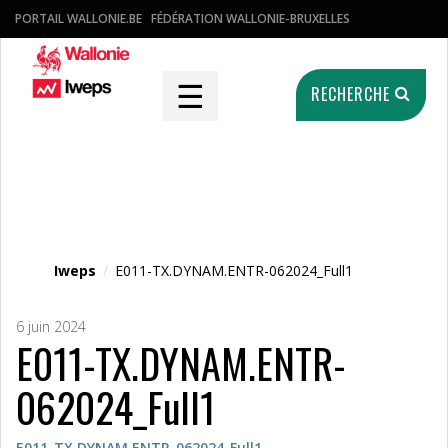
PORTAIL WALLONIE.BE
FÉDÉRATION WALLONIE-BRUXELLES
☰
RECHERCHE
Fichier média
Iweps
/
E011-TX.DYNAM.ENTR-062024_Full1
6 juin 2024
E011-TX.DYNAM.ENTR-
062024_Full1
E011-TX.DYNAM.ENTR-062024_Full1