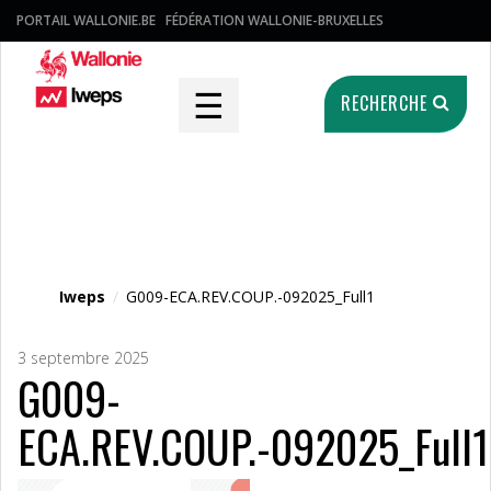
PORTAIL WALLONIE.BE
FÉDÉRATION WALLONIE-BRUXELLES
☰
RECHERCHE
Fichier média
Iweps
/
G009-ECA.REV.COUP.-092025_Full1
3 septembre 2025
G009-
ECA.REV.COUP.-092025_Full1