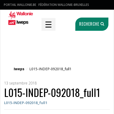
PORTAIL WALLONIE.BE
FÉDÉRATION WALLONIE-BRUXELLES
☰
RECHERCHE
Fichier média
Iweps
/
L015-INDEP-092018_full1
13 septembre 2018
L015-INDEP-092018_full1
L015-INDEP-092018_full1