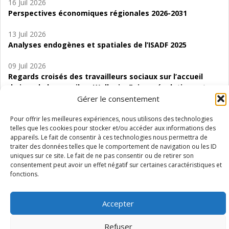
16 Juil 2026
Perspectives économiques régionales 2026-2031
13 Juil 2026
Analyses endogènes et spatiales de l’ISADF 2025
09 Juil 2026
Regards croisés des travailleurs sociaux sur l’accueil
de jour de bas seuil en Wallonie. Enjeux, évolutions et
perspectives
Gérer le consentement
06 Juil 2026
Pour offrir les meilleures expériences, nous utilisons des technologies
telles que les cookies pour stocker et/ou accéder aux informations des
Étude d’évaluabilité des Structures
appareils. Le fait de consentir à ces technologies nous permettra de
d’accompagnement à l’autocréation d’emploi (SAACE)
traiter des données telles que le comportement de navigation ou les ID
uniques sur ce site. Le fait de ne pas consentir ou de retirer son
01 Juil 2026
consentement peut avoir un effet négatif sur certaines caractéristiques et
Pénurie du personnel infirmier :quels indicateurs
fonctions.
d’offre de soins pour comprendre la situation en
Wallonie ?
Accepter
Refuser