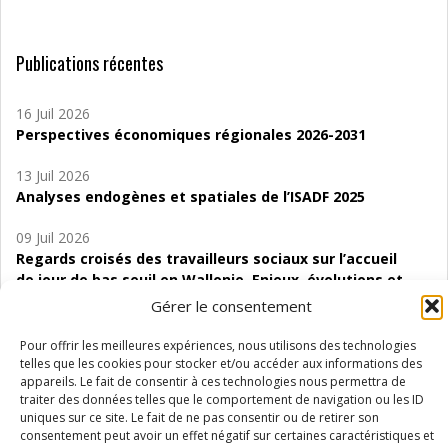
Publications récentes
16 Juil 2026
Perspectives économiques régionales 2026-2031
13 Juil 2026
Analyses endogènes et spatiales de l’ISADF 2025
09 Juil 2026
Regards croisés des travailleurs sociaux sur l’accueil
de jour de bas seuil en Wallonie. Enjeux, évolutions et
perspectives
Gérer le consentement
06 Juil 2026
Pour offrir les meilleures expériences, nous utilisons des technologies
Étude d’évaluabilité des Structures
telles que les cookies pour stocker et/ou accéder aux informations des
appareils. Le fait de consentir à ces technologies nous permettra de
d’accompagnement à l’autocréation d’emploi (SAACE)
traiter des données telles que le comportement de navigation ou les ID
uniques sur ce site. Le fait de ne pas consentir ou de retirer son
01 Juil 2026
consentement peut avoir un effet négatif sur certaines caractéristiques et
Pénurie du personnel infirmier :quels indicateurs