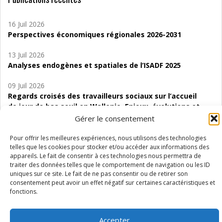
16 Juil 2026
Perspectives économiques régionales 2026-2031
13 Juil 2026
Analyses endogènes et spatiales de l’ISADF 2025
09 Juil 2026
Regards croisés des travailleurs sociaux sur l’accueil
de jour de bas seuil en Wallonie. Enjeux, évolutions et
perspectives
Gérer le consentement
06 Juil 2026
Pour offrir les meilleures expériences, nous utilisons des technologies
Étude d’évaluabilité des Structures
telles que les cookies pour stocker et/ou accéder aux informations des
appareils. Le fait de consentir à ces technologies nous permettra de
d’accompagnement à l’autocréation d’emploi (SAACE)
traiter des données telles que le comportement de navigation ou les ID
uniques sur ce site. Le fait de ne pas consentir ou de retirer son
01 Juil 2026
consentement peut avoir un effet négatif sur certaines caractéristiques et
Pénurie du personnel infirmier :quels indicateurs
fonctions.
d’offre de soins pour comprendre la situation en
Wallonie ?
Accepter