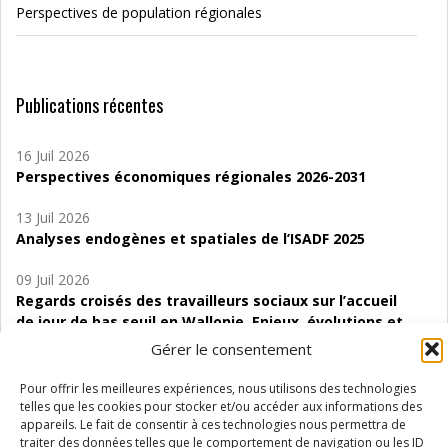
Perspectives de population régionales
Publications récentes
16 Juil 2026
Perspectives économiques régionales 2026-2031
13 Juil 2026
Analyses endogènes et spatiales de l’ISADF 2025
09 Juil 2026
Regards croisés des travailleurs sociaux sur l’accueil
de jour de bas seuil en Wallonie. Enjeux, évolutions et
perspectives
Gérer le consentement
06 Juil 2026
Pour offrir les meilleures expériences, nous utilisons des technologies
Étude d’évaluabilité des Structures
telles que les cookies pour stocker et/ou accéder aux informations des
d’accompagnement à l’autocréation d’emploi (SAACE)
appareils. Le fait de consentir à ces technologies nous permettra de
traiter des données telles que le comportement de navigation ou les ID