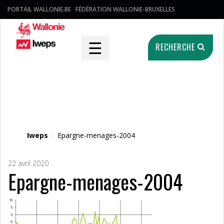
PORTAIL WALLONIE.BE
FÉDÉRATION WALLONIE-BRUXELLES
☰
RECHERCHE
Fichier média
Iweps
/
Epargne-menages-2004
22 avril 2020
Epargne-menages-2004