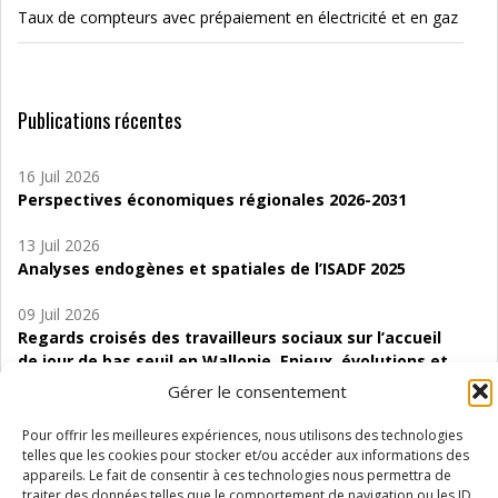
Taux de compteurs avec prépaiement en électricité et en gaz
Publications récentes
16 Juil 2026
Perspectives économiques régionales 2026-2031
13 Juil 2026
Analyses endogènes et spatiales de l’ISADF 2025
09 Juil 2026
Regards croisés des travailleurs sociaux sur l’accueil
de jour de bas seuil en Wallonie. Enjeux, évolutions et
perspectives
Gérer le consentement
06 Juil 2026
Pour offrir les meilleures expériences, nous utilisons des technologies
Étude d’évaluabilité des Structures
telles que les cookies pour stocker et/ou accéder aux informations des
d’accompagnement à l’autocréation d’emploi (SAACE)
appareils. Le fait de consentir à ces technologies nous permettra de
traiter des données telles que le comportement de navigation ou les ID