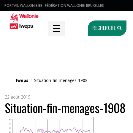
PORTAIL WALLONIE.BE
FÉDÉRATION WALLONIE-BRUXELLES
☰
RECHERCHE
Fichier média
Iweps
/
Situation-fin-menages-1908
22 août 2019
Situation-fin-menages-1908