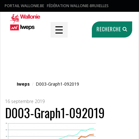
PORTAIL WALLONIE.BE
FÉDÉRATION WALLONIE-BRUXELLES
☰
RECHERCHE
Fichier média
Iweps
/
D003-Graph1-092019
16 septembre 2019
D003-Graph1-092019