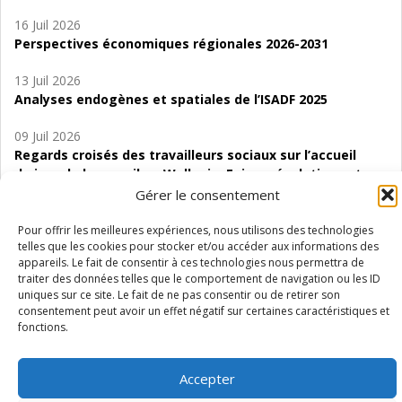
16 Juil 2026
Perspectives économiques régionales 2026-2031
13 Juil 2026
Analyses endogènes et spatiales de l’ISADF 2025
09 Juil 2026
Regards croisés des travailleurs sociaux sur l’accueil
de jour de bas seuil en Wallonie. Enjeux, évolutions et
perspectives
Gérer le consentement
06 Juil 2026
Pour offrir les meilleures expériences, nous utilisons des technologies
telles que les cookies pour stocker et/ou accéder aux informations des
Étude d’évaluabilité des Structures
appareils. Le fait de consentir à ces technologies nous permettra de
d’accompagnement à l’autocréation d’emploi (SAACE)
traiter des données telles que le comportement de navigation ou les ID
uniques sur ce site. Le fait de ne pas consentir ou de retirer son
01 Juil 2026
consentement peut avoir un effet négatif sur certaines caractéristiques et
Pénurie du personnel infirmier :quels indicateurs
fonctions.
d’offre de soins pour comprendre la situation en
Wallonie ?
Accepter