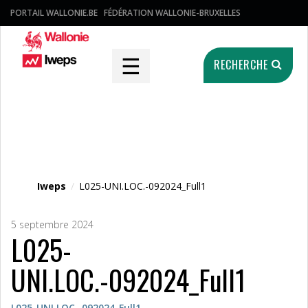
PORTAIL WALLONIE.BE
FÉDÉRATION WALLONIE-BRUXELLES
☰
RECHERCHE
Fichier média
Iweps
/
L025-UNI.LOC.-092024_Full1
5 septembre 2024
L025-
UNI.LOC.-092024_Full1
L025-UNI.LOC.-092024_Full1